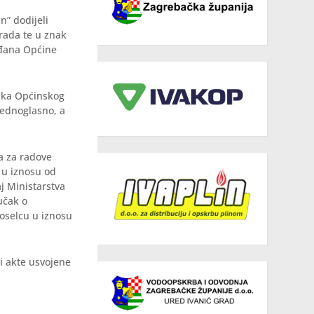
n” dodijeli
rada te u znak
ađana Općine
nika Općinskog
jednoglasno, a
va za radove
 u iznosu od
j Ministarstva
učak o
voselcu u iznosu
ći akte usvojene