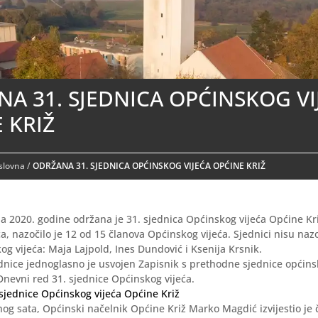
A 31. SJEDNICA OPĆINSKOG VI
 KRIŽ
aslovna
/
ODRŽANA 31. SJEDNICA OPĆINSKOG VIJEĆA OPĆINE KRIŽ
a 2020. godine održana je 31. sjednica Općinskog vijeća Općine Kri
a, nazočilo je 12 od 15 članova Općinskog vijeća. Sjednici nisu nazoč
og vijeća: Maja Lajpold, Ines Dundović i Ksenija Krsnik.
nice jednoglasno je usvojen Zapisnik s prethodne sjednice općins
Dnevni red 31. sjednice Općinskog vijeća.
sjednice Općinskog vijeća Općine Križ
og sata, Općinski načelnik Općine Križ Marko Magdić izvijestio je 