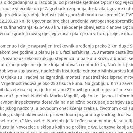
a o događanjima u razdoblju od protekle sjednice Općinskog vijeć
mirao je vijećnike da je Zagrebačka županija dostavila Ugovore o do
je projekta ugradnje industrijskih garažnih vrata na spremište DVD
 32.299,20 kn, te Ugovor za projekat uređenja vatrogasnog spremiš
s sufinanciranja 42.549,60 kn
.
Također je obavijestio članove Opći
vi na izgradnji novog dječjeg vrtića i plan je da vrtić u proljeće id
pomenuo i da je napravljen troškovnik uređenja preko 2 km duge Se
ekom ove godine u planu je u I. fazi asfaltirati 750 metara ceste što
. Vezano uz rekonstrukciju stepenica u parku u Križu, a budući s
ulturno povijesne cjeline koja obuhvaća centar Križa, Načelnik je 
 dobivena suglasnost nadležnih institucija odnosno Ministarstva ku
u. U tijeku su i radovi na izgradnji, montaži nadstrešnica ispred mrt
. Vrijednost radova je oko 250 tisuća kuna. Na groblju u Križu zavr
nih kazete na kojima je formirano 27 novih grobnih mjesta čime su
a duži period. Načelnik Marko Magdić, vijećnike i javnost informir
žavnom inspektoratu dostavila na nadležno postupanje zahtjev za 
kcijskog nadzora, a povodom onečišćenja zraka u životnom okolišu
talog uslijed aktivnosti u proizvodnom pogonu trgovačkog društva
selec d.o.o.” Novoselec. Načelnik je također napomenuo da su u tij
dustrija Novoselec u sklopu kojih se proširuje tvz. Langova kapija 