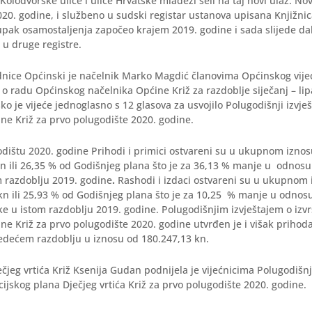
Kolodvorske ulice i ulice Hrvatske mladeži seli na taj novi ulaz. Novo
0. godine, i službeno u sudski registar ustanova upisana Knjižnica
stupak osamostaljenja započeo krajem 2019. godine i sada slijede dal
 u druge registre.
dnice Općinski je načelnik Marko Magdić članovima Općinskog vije
 o radu Općinskog načelnika Općine Križ za razdoblje siječanj – lip
o je vijeće jednoglasno s 12 glasova za usvojilo Polugodišnji izvješ
ne Križ za prvo polugodište 2020. godine.
dištu 2020. godine Prihodi i primici ostvareni su u ukupnom izno
n ili 26,35 % od Godišnjeg plana što je za 36,13 % manje u odnos
m razdoblju 2019. godine
.
Rashodi i izdaci ostvareni su u ukupnom
n ili 25,93 % od Godišnjeg plana što je za 10,25 % manje u odnos
ke u istom razdoblju 2019. godine. Polugodišnjim izvještajem o izv
e Križ za prvo polugodište 2020. godine utvrđen je i višak prihoda
jedećem razdoblju u iznosu od 180.247,13 kn.
ečjeg vrtića Križ Ksenija Gudan podnijela je vijećnicima Polugodišnji
cijskog plana Dječjeg vrtića Križ za prvo polugodište 2020. godine.