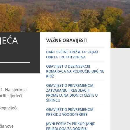
JEĆA
VAŽNE OBAVIJESTI
DANI OPĆINE KRIŽ & 14. SAJAM
OBRTA I RUKOTVORINA
OBAVIJEST O DEZINSEKCIJI
KOMARACA NA PODRUČJU OPĆINE
KRIŽ
OBAVIJEST O PRIVREMENOM
ž. Na sjednici
ZATVARANJU I REGULACIJI
ili sljedeći
PROMETA NA DIONICI CESTE U
ŠIRINCU
kog vijeća
OBAVIJEST O PRIVREMENOM
PREKIDU VODOOPSKRBE
JAVNI POZIV ZA PRIKUPLJANJE
članove
PRIJEDLOGA ZA DODJELU