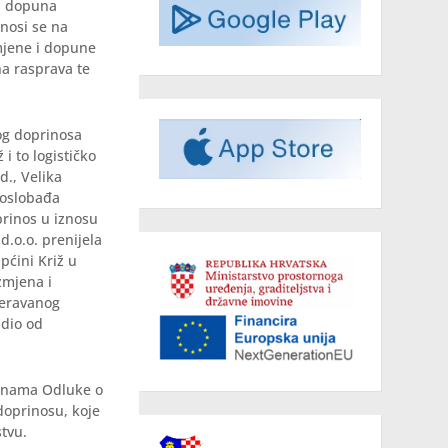
 i dopuna
nosi se na
mjene i dopune
a rasprava te
og doprinosa
 to logističko
d., Velika
o oslobađa
prinos u iznosu
d.o.o. prenijela
pćini Križ u
zmjena i
jeravanog
 dio od
punama Odluke o
oprinosu, koje
tvu.