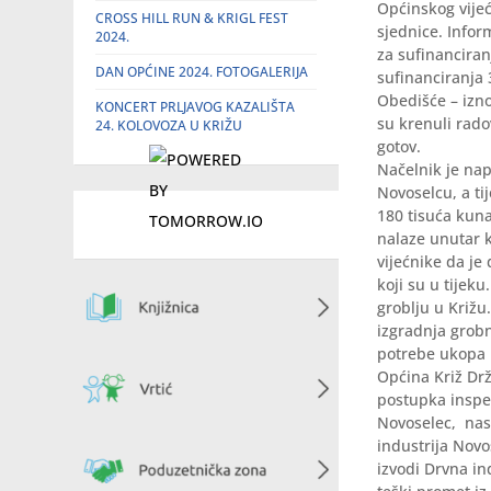
Općinskog vijeć
CROSS HILL RUN & KRIGL FEST
sjednice. Infor
2024.
za sufinanciran
DAN OPĆINE 2024. FOTOGALERIJA
sufinanciranja
Obedišće – izno
KONCERT PRLJAVOG KAZALIŠTA
su krenuli rado
24. KOLOVOZA U KRIŽU
gotov.
Načelnik je na
Novoselcu, a tij
180 tisuća kuna
nalaze unutar k
vijećnike da je
koji su u tijek
groblju u Križu
izgradnja grob
potrebe ukopa n
Općina Križ Dr
postupka inspe
Novoselec, nas
industrija Novo
izvodi Drvna in