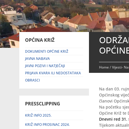
ODRŽAN
OPĆINA KRIŽ
OPĆINE
DOKUMENTI OPĆINE KRIŽ
JAVNA NABAVA
JAVNI POZIVI I NATJEČAJI
Home
/
Vijesti- N
PRIJAVA KVARA ILI NEDOSTATAKA
OBRASCI
Na dan 03. rujn
Općinskog vijeć
članovi Općinsk
PRESSCLIPPING
Na početku sjed
Općine Križ te 
KRIŽ INFO 2025.
Dnevni red 31. 
KRIŽ INFO PROSINAC 2024.
Tijekom aktualn