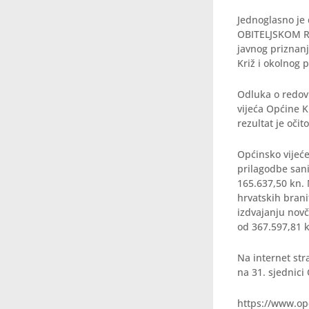
Jednoglasno je 
OBITELJSKOM RA
javnog priznanj
Križ i okolnog 
Odluka o redovi
vijeća Općine K
rezultat je oči
Općinsko vijeće
prilagodbe san
165.637,50 kn.
hrvatskih brani
izdvajanju novč
od 367.597,81 
Na internet str
na 31. sjednici
https://www.op