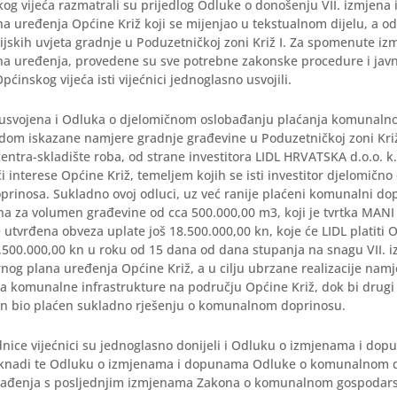
og vijeća razmatrali su prijedlog Odluke o donošenju VII. izmjena
a uređenja Općine Križ koji se mijenjao u tekstualnom dijelu, a od
jskih uvjeta gradnje u Poduzetničkoj zoni Križ I. Za spomenute iz
na uređenja, provedene su sve potrebne zakonske procedure i javn
pćinskog vijeća isti vijećnici jednoglasno usvojili.
 usvojena i Odluka o djelomičnom oslobađanju plaćanja komunaln
om iskazane namjere gradnje građevine u Poduzetničkoj zoni Križ i
centra-skladište roba, od strane investitora LIDL HRVATSKA d.o.o. k.
ući interese Općine Križ, temeljem kojih se isti investitor djelomičn
rinosa. Sukladno ovoj odluci, uz već ranije plaćeni komunalni do
na za volumen građevine od cca 500.000,00 m3, koji je tvrtka MANI 
e utvrđena obveza uplate još 18.500.000,00 kn, koje će LIDL platiti O
 4.500.000,00 kn u roku od 15 dana od dana stupanja na snagu VII. i
nog plana uređenja Općine Križ, a u cilju ubrzane realizacije nam
ja komunalne infrastrukture na području Općine Križ, dok bi drugi
kn bio plaćen sukladno rješenju o komunalnom doprinosu.
dnice vijećnici su jednoglasno donijeli i Odluku o izmjenama i do
knadi te Odluku o izmjenama i dopunama Odluke o komunalnom d
klađenja s posljednjim izmjenama Zakona o komunalnom gospodars