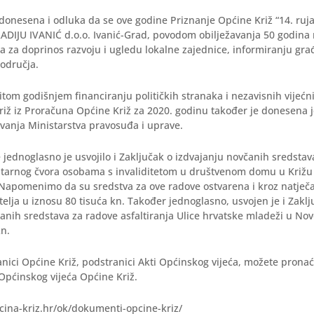
donesena i odluka da se ove godine Priznanje Općine Križ “14. ruja
DIJU IVANIĆ d.o.o. Ivanić-Grad, povodom obilježavanja 50 godina 
a za doprinos razvoju i ugledu lokalne zajednice, informiranju gr
područja.
tom godišnjem financiranju političkih stranaka i nezavisnih vijeć
riž iz Proračuna Općine Križ za 2020. godinu također je donesena 
tovanja Ministarstva pravosuđa i uprave.
 jednoglasno je usvojilo i Zaključak o izdvajanju novčanih sredsta
itarnog čvora osobama s invaliditetom u društvenom domu u Križu
 Napomenimo da su sredstva za ove radove ostvarena i kroz natječa
telja u iznosu 80 tisuća kn. Također jednoglasno, usvojen je i Zaklj
anih sredstava za radove asfaltiranja Ulice hrvatske mladeži u No
kn.
anici Općine Križ, podstranici Akti Općinskog vijeća, možete prona
 Općinskog vijeća Općine Križ.
cina-kriz.hr/ok/dokumenti-opcine-kriz/