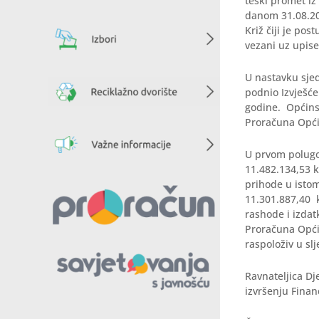
teški promet iz 
danom 31.08.202
Križ čiji je po
vezani uz upise
U nastavku sje
podnio Izvješće
godine. Općinsk
Proračuna Opći
U prvom polugo
11.482.134,53 k
prihode u isto
11.301.887,40 k
rashode i izdat
Proračuna Općin
raspoloživ u sl
Ravnateljica Dj
izvršenju Finan