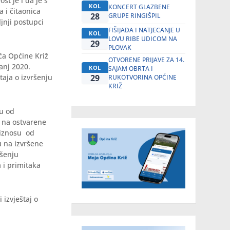
st je i da je s
KOL
KONCERT GLAZBENE
 i čitaonica
28
GRUPE RINGIŠPIL
jnji postupci
FIŠIJADA I NATJECANJE U
KOL
LOVU RIBE UDICOM NA
29
PLOVAK
ća Općine Križ
OTVORENE PRIJAVE ZA 14.
anj 2020.
KOL
SAJAM OBRTA I
29
taja o izvršenju
RUKOTVORINA OPĆINE
KRIŽ
su od
u na ostvarene
 iznosu od
u na izvršene
ršenju
 i primitaka
 izvještaj o