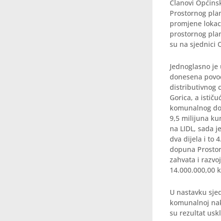
Članovi Općinsk
Prostornog plan
promjene lokaci
prostornog pla
su na sjednici O
Jednoglasno je
donesena povod
distributivnog 
Gorica, a istič
komunalnog dop
9,5 milijuna ku
na LIDL, sada j
dva dijela i to
dopuna Prostor
zahvata i razvo
14.000.000,00 
U nastavku sje
komunalnoj na
su rezultat us