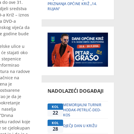
a do ove 31.
PRIZNANJA OPĆINE KRIŽ „14.
djeli sredstva
RUJAN“
-a Križ – iznos
ta DVD-a
nskog vijeća da
uće godine bude
lske ulice u
 će stajati oko
e stepenice
informirao
ltura na radove
vačnice na
šena je
 ostvarene
NADOLAZEĆI DOGAĐAJI
ao je da je
pokretanje
MEMORIJALNI TURNIR
KOL
 naselja
HODAK-PETRLIĆ-DED-
22
KOS
 ”Drvna
eku radovi koje
KOL
DJEČJI DAN U KRIŽU
te se cjelokupan
28