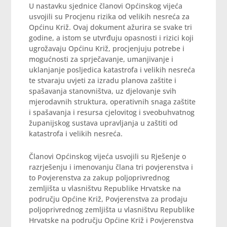
U nastavku sjednice članovi Općinskog vijeća
usvojili su Procjenu rizika od velikih nesreća za
Općinu Križ. Ovaj dokument ažurira se svake tri
godine, a istom se utvrđuju opasnosti i rizici koji
ugrožavaju Općinu Križ, procjenjuju potrebe i
mogućnosti za sprječavanje, umanjivanje i
uklanjanje posljedica katastrofa i velikih nesreća
te stvaraju uvjeti za izradu planova zaštite i
spašavanja stanovništva, uz djelovanje svih
mjerodavnih struktura, operativnih snaga zaštite
i spašavanja i resursa cjelovitog i sveobuhvatnog
županijskog sustava upravljanja u zaštiti od
katastrofa i velikih nesreća.
Članovi Općinskog vijeća usvojili su Rješenje o
razrješenju i imenovanju člana tri povjerenstva i
to Povjerenstva za zakup poljoprivrednog
zemljišta u vlasništvu Republike Hrvatske na
području Općine Križ, Povjerenstva za prodaju
poljoprivrednog zemljišta u vlasništvu Republike
Hrvatske na području Općine Križ i Povjerenstva