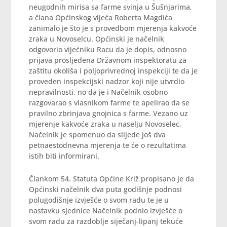
neugodnih mirisa sa farme svinja u Šušnjarima,
a člana Općinskog vijeća Roberta Magdića
zanimalo je što je s provedbom mjerenja kakvoće
zraka u Novoselcu. Općinski je načelnik
odgovorio vijećniku Racu da je dopis, odnosno
prijava prosljeđena Državnom inspektoratu za
zaštitu okoliša i poljoprivrednoj inspekciji te da je
proveden inspekcijski nadzor koji nije utvrdio
nepravilnosti, no da je i Načelnik osobno
razgovarao s vlasnikom farme te apelirao da se
pravilno zbrinjava gnojnica s farme. Vezano uz
mjerenje kakvoće zraka u naselju Novoselec,
Načelnik je spomenuo da slijede još dva
petnaestodnevna mjerenja te će o rezultatima
istih biti informirani.
Člankom 54. Statuta Općine Križ propisano je da
Općinski načelnik dva puta godišnje podnosi
polugodišnje izvješće o svom radu te je u
nastavku sjednice Načelnik podnio izvješće o
svom radu za razdoblje siječanj-lipanj tekuće