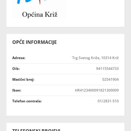
OPĆE INFORMACIJE
Adresa:
Trg Svetog Križa, 10314 Križ
Oib:
94115544733
Matični broj:
02541904
Iban:
HR4123400091821300009
Telefon centrala:
01/2831-510