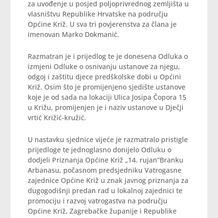
za uvođenje u posjed poljoprivrednog zemljišta u
vlasništvu Republike Hrvatske na području
Općine Križ. U sva tri povjerenstva za člana je
imenovan Marko Dokmanić.
Razmatran je i prijedlog te je donesena Odluka o
izmjeni Odluke o osnivanju ustanove za njegu,
odgoj i zaštitu djece predškolske dobi u Općini
Križ. Osim što je promijenjeno sjedište ustanove
koje je od sada na lokaciji Ulica Josipa Čopora 15
u Križu, promijenjen je i naziv ustanove u Dječji
vrtić Križić-kružić.
U nastavku sjednice vijeće je razmatralo pristigle
prijedloge te jednoglasno donijelo Odluku o
dodjeli Priznanja Općine Križ „14. rujan“Branku
Arbanasu, počasnom predsjedniku Vatrogasne
zajednice Općine Križ u znak javnog priznanja za
dugogodišnji predan rad u lokalnoj zajednici te
promociju i razvoj vatrogastva na području
Općine Križ, Zagrebačke županije i Republike