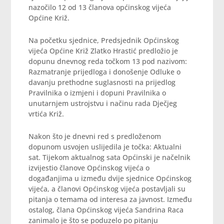
nazočilo 12 od 13 članova općinskog vijeća
Općine Križ.
Na početku sjednice, Predsjednik Općinskog
vijeća Općine Križ Zlatko Hrastić predložio je
dopunu dnevnog reda točkom 13 pod nazivom:
Razmatranje prijedloga i donošenje Odluke o
davanju prethodne suglasnosti na prijedlog
Pravilnika o izmjeni i dopuni Pravilnika o
unutarnjem ustrojstvu i načinu rada Dječjeg
vrtića Križ.
Nakon što je dnevni red s predloženom
dopunom usvojen uslijedila je točka: Aktualni
sat. Tijekom aktualnog sata Općinski je načelnik
izvijestio članove Općinskog vijeća o
događanjima u između dvije sjednice Općinskog
vijeća, a članovi Općinskog vijeća postavljali su
pitanja o temama od interesa za javnost. Između
ostalog, člana Općinskog vijeća Sandrina Raca
zanimalo je što se poduzelo po pitanju