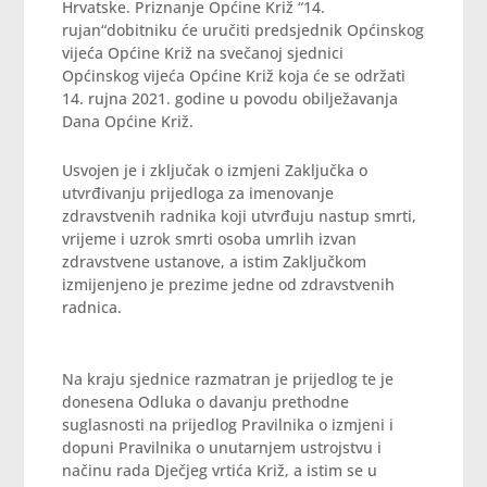
Hrvatske. Priznanje Općine Križ “14.
rujan“dobitniku će uručiti predsjednik Općinskog
vijeća Općine Križ na svečanoj sjednici
Općinskog vijeća Općine Križ koja će se održati
14. rujna 2021. godine u povodu obilježavanja
Dana Općine Križ.
Usvojen je i zključak o izmjeni Zaključka o
utvrđivanju prijedloga za imenovanje
zdravstvenih radnika koji utvrđuju nastup smrti,
vrijeme i uzrok smrti osoba umrlih izvan
zdravstvene ustanove, a istim Zaključkom
izmijenjeno je prezime jedne od zdravstvenih
radnica.
Na kraju sjednice razmatran je prijedlog te je
donesena Odluka o davanju prethodne
suglasnosti na prijedlog Pravilnika o izmjeni i
dopuni Pravilnika o unutarnjem ustrojstvu i
načinu rada Dječjeg vrtića Križ, a istim se u