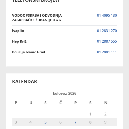
TELEFONSKI BROJEVI
VODOOPSKRBA I ODVODNJA
01 4095 130
ZAGREBAČKE ŽUPANIJE d.o.o
Ivaplin
01 2831 270
Hep Križ
01 2887 555
Policija Ivanić Grad
01 2881 111
KALENDAR
kolovoz 2026
P
U
S
Č
P
S
N
1
2
3
4
5
6
7
8
9