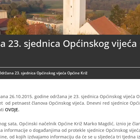
 23. sjednica Općinskog vijeća
Održana 23. sjednica Općinskog vijeća Općine Križ
ana 26.10.2015. godine održana je 23. sjednica Općinskog vijeća O
et od petnaest članova Općinskog vijeća. Dnevni red sjednice Opći
ati
OVDJE
.
og sata, Općinski načelnik Općine Križ Marko Magdić, iznio je čl
ća informacije o događanjima od protekle sjednice Općinskog vije
ine, od kojih izdvajamo informaciju da će se u sljedeća tri tjedna iz