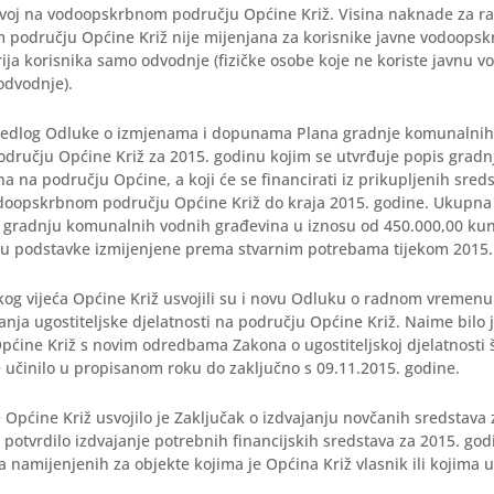
voj na vodoopskrbnom području Općine Križ. Visina naknade za ra
području Općine Križ nije mijenjana za korisnike javne vodoopskr
ja korisnika samo odvodnje (fizičke osobe koje ne koriste javnu v
odvodnje).
rijedlog Odluke o izmjenama i dopunama Plana gradnje komunalnih
odručju Općine Križ za 2015. godinu kojim se utvrđuje popis grad
a na području Općine, a koji će se financirati iz prikupljenih sre
odoopskrbnom području Općine Križ do kraja 2015. godine. Ukupna
 gradnju komunalnih vodnih građevina u iznosu od 450.000,00 ku
su podstavke izmijenjene prema stvarnim potrebama tijekom 2015.
kog vijeća Općine Križ usvojili su i novu Odluku o radnom vremenu
anja ugostiteljske djelatnosti na području Općine Križ. Naime bilo
Općine Križ s novim odredbama Zakona o ugostiteljskoj djelatnosti š
 učinilo u propisanom roku do zaključno s 09.11.2015. godine.
 Općine Križ usvojilo je Zaključak o izdvajanju novčanih sredstava
 potvrdilo izdvajanje potrebnih financijskih sredstava za 2015. go
 namijenjenih za objekte kojima je Općina Križ vlasnik ili kojima u