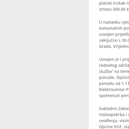
plaćati trošak n
iznosu 500,00 
U nastavku sjed
komunalnih pos
usvojen prijed
zaključno s 30.
Grada. Vrijedn
Usvojen je i pr
redovitog održ
služba“ na teme
ponude, Općinsk
periodu od 1.11
Elektrocentar P
spomenuti peri
Sukladno Zakon
Vodoopskrba i o
uvođenju, visin
Općine Križ, st