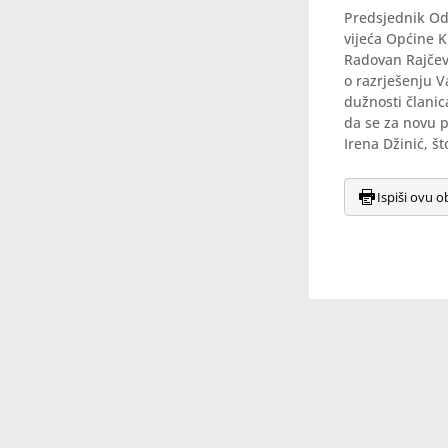
Predsjednik Odb
vijeća Općine K
Radovan Rajčevi
o razrješenju V
dužnosti članic
da se za novu p
Irena Džinić, š
Ispiši ovu o