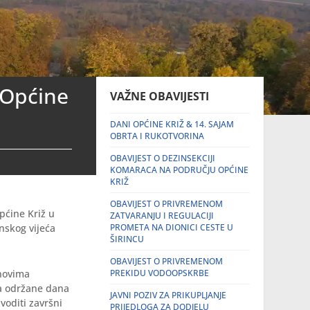
 Općine
VAŽNE OBAVIJESTI
DANI OPĆINE KRIŽ & 14. SAJAM
OBRTA I RUKOTVORINA
OBAVIJEST O DEZINSEKCIJI
KOMARACA NA PODRUČJU OPĆINE
KRIŽ
OBAVIJEST O PRIVREMENOM
pćine Križ u
ZATVARANJU I REGULACIJI
nskog vijeća
PROMETA NA DIONICI CESTE U
ŠIRINCU
OBAVIJEST O PRIVREMENOM
anovima
PREKIDU VODOOPSKRBE
ća održane dana
JAVNI POZIV ZA PRIKUPLJANJE
voditi završni
PRIJEDLOGA ZA DODJELU