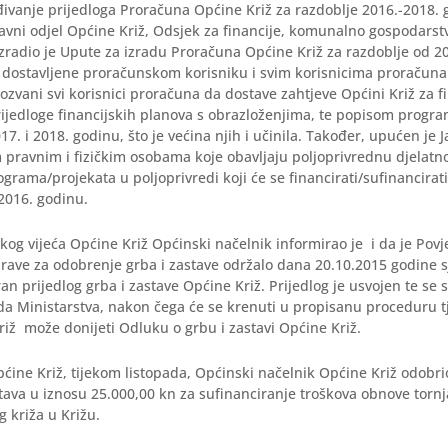
rđivanje prijedloga Proračuna Općine Križ za razdoblje 2016.-2018. 
avni odjel Općine Križ, Odsjek za financije, komunalno gospodarstv
zradio je Upute za izradu Proračuna Općine Križ za razdoblje od 20
u dostavljene proračunskom korisniku i svim korisnicima proračun
ozvani svi korisnici proračuna da dostave zahtjeve Općini Križ za f
rijedloge financijskih planova s obrazloženjima, te popisom progra
17. i 2018. godinu, što je većina njih i učinila. Također, upućen je J
 pravnim i fizičkim osobama koje obavljaju poljoprivrednu djelatn
grama/projekata u poljoprivredi koji će se financirati/sufinancirat
2016. godinu.
og vijeća Općine Križ Općinski načelnik informirao je i da je Povj
rave za odobrenje grba i zastave održalo dana 20.10.2015 godine 
ran prijedlog grba i zastave Općine Križ. Prijedlog je usvojen te se 
da Ministarstva, nakon čega će se krenuti u propisanu proceduru t
riž može donijeti Odluku o grbu i zastavi Općine Križ.
ćine Križ, tijekom listopada, Općinski načelnik Općine Križ odobrio
ava u iznosu 25.000,00 kn za sufinanciranje troškova obnove torn
g križa u Križu.