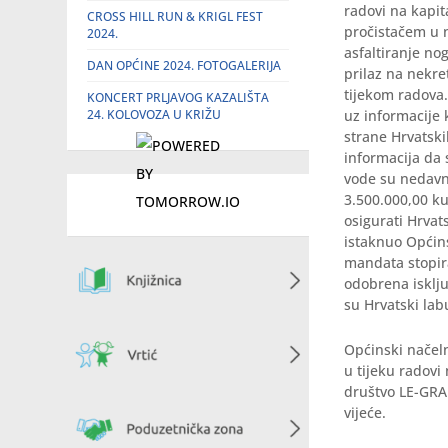
radovi na kapit
CROSS HILL RUN & KRIGL FEST
pročistačem u n
2024.
asfaltiranje no
DAN OPĆINE 2024. FOTOGALERIJA
prilaz na nekre
tijekom radova.
KONCERT PRLJAVOG KAZALIŠTA
24. KOLOVOZA U KRIŽU
uz informacije
strane Hrvatski
informacija da
vode su nedavn
3.500.000,00 ku
osigurati Hrvat
istaknuo Općin
mandata stopir
odobrena isklju
su Hrvatski lab
Općinski načeln
u tijeku radovi
društvo LE-GRAD
vijeće.