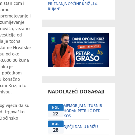
om stanicom i
PRIZNANJA OPĆINE KRIŽ „14.
RUJAN“
 samo
o prometovanje i
azumijevanje
inovića, vezano
esticije od
da je točna
 Naime Hrvatske
osu od oko
800.000,00 kuna
Kako je
e, početkom
su konačno
ini Križ, a to
NADOLAZEĆI DOGAĐAJI
 nivou.
og vijeća da su
MEMORIJALNI TURNIR
KOL
HODAK-PETRLIĆ-DED-
odi trgovačko
22
KOS
 Općinsko
KOL
DJEČJI DAN U KRIŽU
28