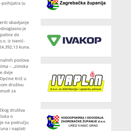
-psihijatra (u
riti obavljanje
ednoglasno je
 godine do
o. iz Ivanić-
24.392,13 kuna.
unalnih poslova
tima – „zimska
e dvije
 Općine Križ u
čkom društvu
onudi za
čkog društva
dluka o
nje na području
una i naplati