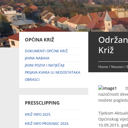
Održana
OPĆINA KRIŽ
Križ
DOKUMENTI OPĆINE KRIŽ
JAVNA NABAVA
JAVNI POZIVI I NATJEČAJI
Home
/
Novosti
/
PRIJAVA KVARA ILI NEDOSTATAKA
OBRASCI
D
nazočnosti dev
možete pogled
PRESSCLIPPING
Tijekom Aktualn
KRIŽ INFO 2025.
Općinskog vije
KRIŽ INFO PROSINAC 2024.
10.09.2015. god