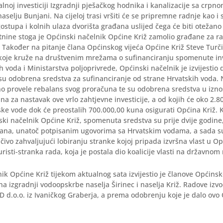
alnoj investiciji Izgradnji pješačkog hodnika i kanalizacije sa crpn
aselju Bunjani. Na cijeloj trasi vršiti će se pripremne radnje kao i
gostupa i kolnih ulaza dvorišta građana uslijed čega će biti otežan
tnine stoga je Općinski načelnik Općine Križ zamolio građane za r
 Također na pitanje člana Općinskog vijeća Općine Križ Steve Turč
 koje kruže na društvenim mrežama o sufinanciranju spomenute inv
h voda i Ministarstva poljoprivrede, Općinski načelnik je izvijestio 
 su odobrena sredstva za sufinanciranje od strane Hrvatskih voda.
o provele rebalans svog proračuna te su odobrena sredstva u izn
na za nastavak ove vrlo zahtjevne investicije, a od kojih će oko 2.
ske vode dok će preostalih 700.000,00 kuna osigurati Općina Križ. 
ski načelnik Općine Križ, spomenuta sredstva su prije dvije godin
ana, unatoč potpisanim ugovorima sa Hrvatskim vodama, a sada 
čivo zahvaljujući lobiranju stranke kojoj pripada izvršna vlast u Opć
uristi-stranka rada, koja je postala dio koalicije vlasti na državnom
ik Općine Križ tijekom aktualnog sata izvijestio je članove Općinsk
 na izgradnji vodoopskrbe naselja Širinec i naselja Križ. Radove izv
 d.o.o. iz Ivaničkog Graberja, a prema odobrenju koje je dalo ovo