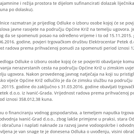
ajamnine i režija prostora te dijelom sufinancirati dolazak liječnika
kuna po dolasku).
nice razmatran je prijedlog Odluke o izboru osobe kojoj će se povje
lova javne rasvjete na području Općine Križ na temelju ugovora. J
log da se spomenuti posao na određeno vrijeme i to od 15.11.2015.
06.2016. godine, povjeri trgovačkom društvu Elektrocentar Petek d.o.
ost radova prema prihvaćenoj ponudi za spomenuti period iznosi 1
ijedloga Odluke o izboru osobe kojoj će se povjeriti obavljanje kom
avanja nerazvrstanih cesta na području Općine Križ u zimskim uvje
lju ugovora. Nakon provedenog javnog natječaja na koji su pristigl
o vijeće Općine Križ odlučilo je da će zimsku službu na području
.20115. godine do zaključno s 31.03.2016. godine obavljati trgova
etek d.o.o. iz Ivanić-Grada. Vrijednost radova prema prihvaćenoj p
od iznosi 358.012,38 kuna.
u o financiranju vodnog gospodarstva, a temeljem naputka trgova
dvodnja Ivanić-Grad d.o.o., zbog lakše primjene u praksi, stara O
i obračuna i naplati naknade za razvoj javne vodoopskrbe i odvod
avljena je van snage te je donesena Odluka o uvođenju, visini obrač