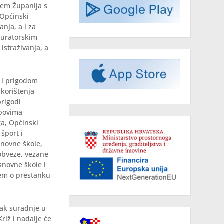
jem Županija s
 Općinski
nja, a i za
tauratorskim
straživanja, a
e i prigodom
 korištenja
prigodi
ubovima
ga, Općinski
šport i
snovne škole,
 obveze, vezane
snovne škole i
jem o prestanku
vak suradnje u
riž i nadalje će