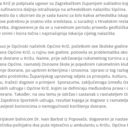
a Križ je potpisala ugovor sa Zagrebačkom županijom sukladno ko
sufinancira daljnja istraživanja na arheološkom nalazištu Sipćina.
ijestio da s obzirom da je sada kasno za bilo kakva arheološka iskapa
dove potrebno je znatno više sredstava, u suradnji s Hrvatskim res
reba, dogovoreno je da se u narednom periodu provedu geofizička i
e snimi i locira točna i najznačajnija lokacija cijelog nalazišta.
nuo je Općinski načelnik Općine Križ, početkom ove školske godin
ana Općine Križ, u rujnu ove godine, ponovila se problematika oko
e dvorane u Križu. Naime, prije održavanja rukometnog turnira u 
Dana Općine, ravnatelj Osnovne škole je pojedinim rukometnim kl
enje dvorane, po upitnim kriterijima i iznosima. Upravo iz tog razlo
atio pročelniku Županijskog upravnog odjela za prosvjetu, kulturu, 
ru, tražeći dogovor o primjeni Sporazuma, zaključenoga između O
skih udruga i Općine Križ, kojim se definiraju međusobna prava i
vorane. Također, na ovu temu je održao i sastanak s ravnateljem O
Zajednice športskih udruga, rezultat kojega je dogovor s ravnatel
bavijesti korisnicima o nemogućnosti korištenja dvorane.
rijskom bolnicom Dr. Ivan Barbot iz Popovače, dogovoren je nasta
ječnika-psihijatra dva puta mjesečno u ambulantu u Križu. Općina K