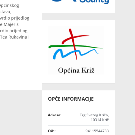
 Općinskog
astavu,
vrdio prijedlog
ne Majer s
rdio prijedlog
 Tea Rukavina i
OPĆE INFORMACIJE
Adresa:
Trg Svetog Križa,
10314 Križ
Oib:
94115544733