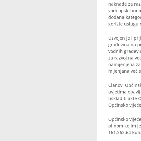
naknade za raz
vodoopskrbnom 
dodana kategori
koriste uslugu 
Usvojen je i p
građevina na p
vodnih građevin
za razvoj na v
namijenjena za
mijenjana već 
Članovi Općins
uvjetima obavlj
uskladiti akte 
Općinsko vijeće
Općinsko vijeće
plinom kojim je
161.363,64 kuna