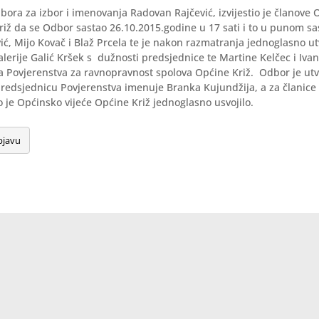
ora za izbor i imenovanja Radovan Rajčević, izvijestio je članove
riž da se Odbor sastao 26.10.2015.godine u 17 sati i to u punom s
ć, Mijo Kovač i Blaž Prcela te je nakon razmatranja jednoglasno ut
alerije Galić Kršek s dužnosti predsjednice te Martine Kelčec i Iva
a Povjerenstva za ravnopravnost spolova Općine Križ. Odbor je utv
redsjednicu Povjerenstva imenuje Branka Kujundžija, a za članice
to je Općinsko vijeće Općine Križ jednoglasno usvojilo.
bjavu