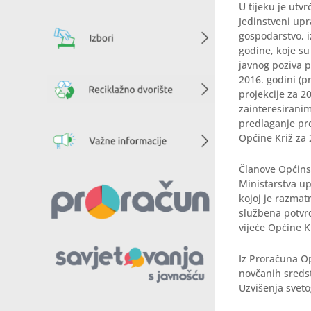
U tijeku je utv
Jedinstveni upr
gospodarstvo, i
godine, koje s
javnog poziva p
2016. godini (p
projekcije za 20
zainteresiranim
predlaganje pro
Općine Križ za 
Članove Općinsk
Ministarstva up
kojoj je razmat
službena potvr
vijeće Općine K
Iz Proračuna Op
novčanih sredst
Uzvišenja sveto