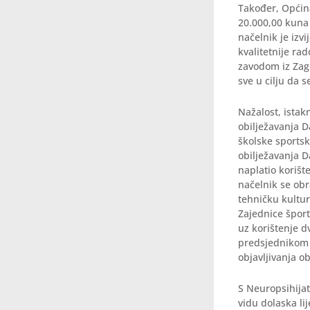
Također, Općin
20.000,00 kuna 
načelnik je izv
kvalitetnije ra
zavodom iz Zag
sve u cilju da s
Nažalost, istak
obilježavanja D
školske sportsk
obilježavanja 
naplatio korišt
načelnik se obr
tehničku kultu
Zajednice šport
uz korištenje d
predsjednikom 
objavljivanja o
S Neuropsihijat
vidu dolaska li