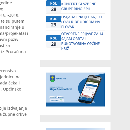
godine.
KOL
KONCERT GLAZBENE
28
o i
GRUPE RINGIŠPIL
16. -2018.
FIŠIJADA I NATJECANJE U
KOL
a te su putem
LOVU RIBE UDICOM NA
29
PLOVAK
inanciranje u
ma/projekata) i
OTVORENE PRIJAVE ZA 14.
KOL
SAJAM OBRTA I
avni poziv
29
RUKOTVORINA OPĆINE
ost za
KRIŽ
i iz Proračuna
erenstvo
sjednicu na
sada čeka i
j. Općinsko
 je izdvajanje
ja župne crkve