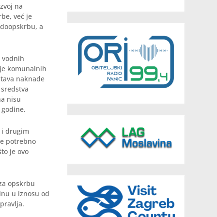
zvoj na
be, već je
odoopskrbu, a
 vodnih
nje komunalnih
dstava naknade
 sredstva
na nisu
 godine.
 i drugim
 je potrebno
to je ovo
 za opskrbu
dinu u iznosu od
pravlja.