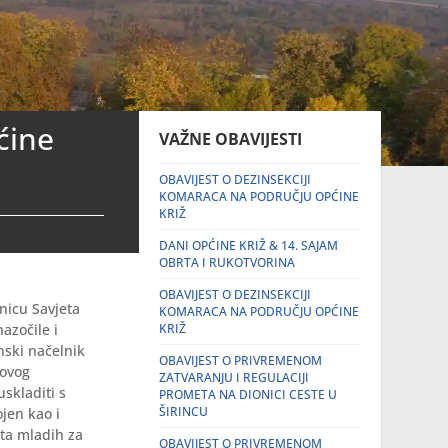
ćine
VAŽNE OBAVIJESTI
OBAVIJEST O DEZINSEKCIJI
KOMARACA NA PODRUČJU OPĆINE
KRIŽ
DANI OPĆINE KRIŽ & 14. SAJAM
OBRTA I RUKOTVORINA
OBAVIJEST O DEZINSEKCIJI
nicu Savjeta
KOMARACA NA PODRUČJU OPĆINE
azočile i
KRIŽ
nski načelnik
OBAVIJEST O PRIVREMENOM
novog
ZATVARANJU I REGULACIJI
uskladiti s
PROMETA NA DIONICI CESTE U
ŠIRINCU
jen kao i
eta mladih za
OBAVIJEST O PRIVREMENOM