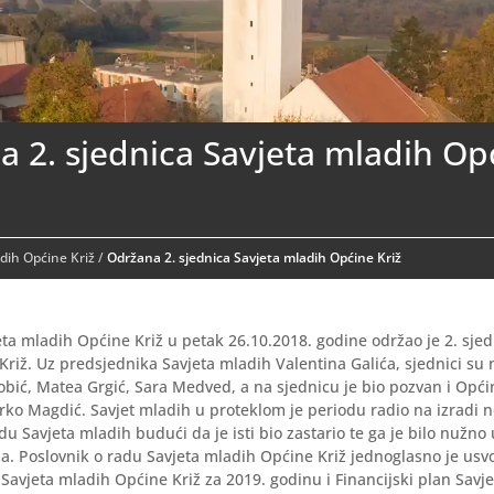
 2. sjednica Savjeta mladih Op
dih Općine Križ
/
Održana 2. sjednica Savjeta mladih Općine Križ
eta mladih Općine Križ u petak 26.10.2018. godine održao je 2. sjed
riž. Uz predsjednika Savjeta mladih Valentina Galića, sjednici su n
obić, Matea Grgić, Sara Medved, a na sjednicu je bio pozvan i Opći
rko Magdić. Savjet mladih u proteklom je periodu radio na izradi 
du Savjeta mladih budući da je isti bio zastario te ga je bilo nužno 
a. Poslovnik o radu Savjeta mladih Općine Križ jednoglasno je usvo
avjeta mladih Općine Križ za 2019. godinu i Financijski plan Savj