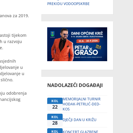
PREKIDU VODOOPSKRBE
lanova za 2019.
astoji tijekom
ih u razvoju
e.
usjednih
djelovanje u
udjelovanje u
slično.
NADOLAZEĆI DOGAĐAJI
anju odobrenja
MEMORIJALNI TURNIR
inancijskog
KOL
HODAK-PETRLIĆ-DED-
22
KOS
KOL
DJEČJI DAN U KRIŽU
28
KOL
KONCERT GLAZBENE