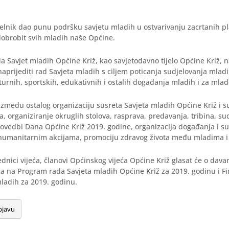
elnik dao punu podršku savjetu mladih u ostvarivanju zacrtanih p
dobrobit svih mladih naše Općine.
Savjet mladih Općine Križ, kao savjetodavno tijelo Općine Križ, n
aprijediti rad Savjeta mladih s ciljem poticanja sudjelovanja mlad
turnih, sportskih, edukativnih i ostalih događanja mladih i za mlad
između ostalog organizaciju susreta Savjeta mladih Općine Križ i s
a, organiziranje okruglih stolova, rasprava, predavanja, tribina, su
provedbi Dana Općine Križ 2019. godine, organizacija događanja i s
 humanitarnim akcijama, promociju zdravog života među mladima i 
dnici vijeća, članovi Općinskog vijeća Općine Križ glasat će o dav
a na Program rada Savjeta mladih Općine Križ za 2019. godinu i F
ladih za 2019. godinu.
bjavu