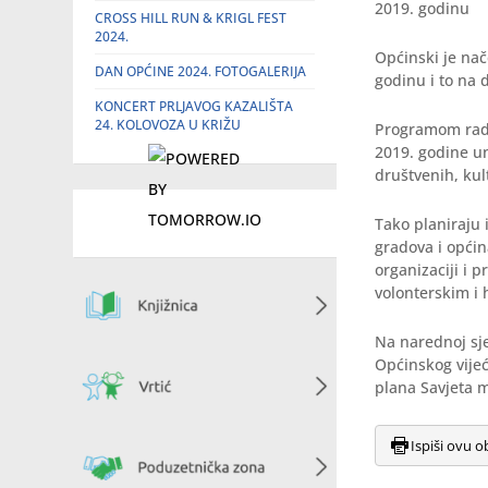
2019. godinu
CROSS HILL RUN & KRIGL FEST
2024.
Općinski je nač
DAN OPĆINE 2024. FOTOGALERIJA
godinu i to na 
KONCERT PRLJAVOG KAZALIŠTA
24. KOLOVOZA U KRIŽU
Programom rada 
2019. godine un
društvenih, kul
Tako planiraju 
gradova i općin
organizaciji i 
volonterskim i
Na narednoj sje
Općinskog vijeć
plana Savjeta m
Ispiši ovu o