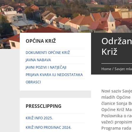
Održana
OPĆINA KRIŽ
Križ
DOKUMENTI OPĆINE KRIŽ
JAVNA NABAVA
JAVNI POZIVI I NATJEČAJI
Home
/
Savjet mla
PRIJAVA KVARA ILI NEDOSTATAKA
OBRASCI
Novi saziv Savj
mladih Općine K
članice Sonja B
PRESSCLIPPING
Općine Križ Ma
Poslovnika o ra
KRIŽ INFO 2025.
važeći propisim
KRIŽ INFO PROSINAC 2024.
Programa rada S