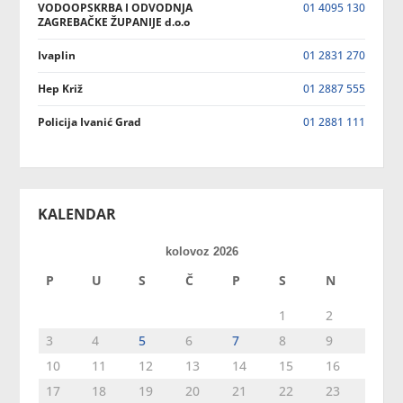
VODOOPSKRBA I ODVODNJA
01 4095 130
ZAGREBAČKE ŽUPANIJE d.o.o
Ivaplin
01 2831 270
Hep Križ
01 2887 555
Policija Ivanić Grad
01 2881 111
KALENDAR
kolovoz 2026
P
U
S
Č
P
S
N
1
2
3
4
5
6
7
8
9
10
11
12
13
14
15
16
17
18
19
20
21
22
23