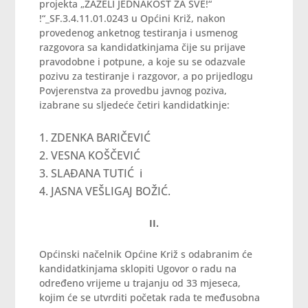
projekta „ZAŽELI JEDNAKOST ZA SVE!“
!“_SF.3.4.11.01.0243 u Općini Križ, nakon
provedenog anketnog testiranja i usmenog
razgovora sa kandidatkinjama čije su prijave
pravodobne i potpune, a koje su se odazvale
pozivu za testiranje i razgovor, a po prijedlogu
Povjerenstva za provedbu javnog poziva,
izabrane su sljedeće četiri kandidatkinje:
ZDENKA BARIČEVIĆ
VESNA KOŠČEVIĆ
SLAĐANA TUTIĆ i
JASNA VEŠLIGAJ BOŽIĆ.
II.
Općinski načelnik Općine Križ s odabranim će
kandidatkinjama sklopiti Ugovor o radu na
određeno vrijeme u trajanju od 33 mjeseca,
kojim će se utvrditi početak rada te međusobna