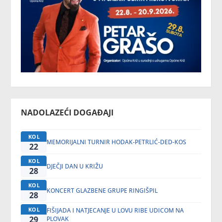
NADOLAZEĆI DOGAĐAJI
KOL
MEMORIJALNI TURNIR HODAK-PETRLIĆ-DED-KOS
22
KOL
DJEČJI DAN U KRIŽU
28
KOL
KONCERT GLAZBENE GRUPE RINGIŠPIL
28
KOL
FIŠIJADA I NATJECANJE U LOVU RIBE UDICOM NA
29
PLOVAK