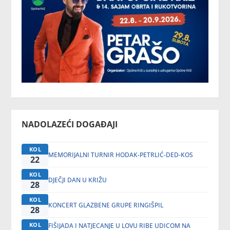
NADOLAZEĆI DOGAĐAJI
KOL
MEMORIJALNI TURNIR HODAK-PETRLIĆ-DED-KOS
22
KOL
DJEČJI DAN U KRIŽU
28
KOL
KONCERT GLAZBENE GRUPE RINGIŠPIL
28
KOL
FIŠIJADA I NATJECANJE U LOVU RIBE UDICOM NA