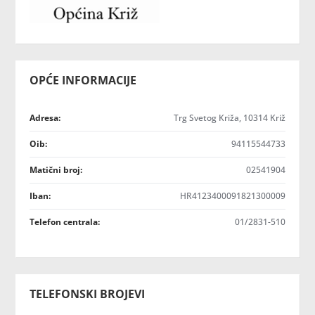
OPĆE INFORMACIJE
Adresa:
Trg Svetog Križa, 10314 Križ
Oib:
94115544733
Matični broj:
02541904
Iban:
HR4123400091821300009
Telefon centrala:
01/2831-510
TELEFONSKI BROJEVI