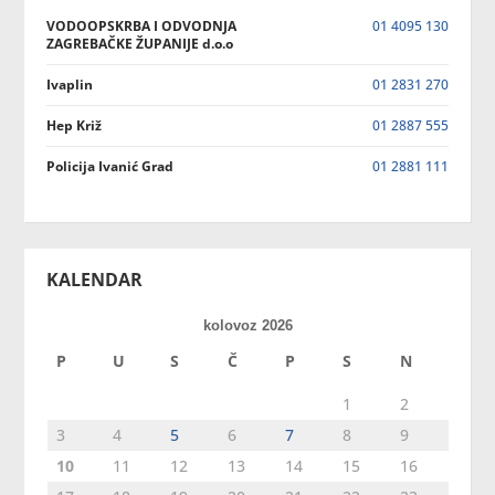
VODOOPSKRBA I ODVODNJA
01 4095 130
ZAGREBAČKE ŽUPANIJE d.o.o
Ivaplin
01 2831 270
Hep Križ
01 2887 555
Policija Ivanić Grad
01 2881 111
KALENDAR
kolovoz 2026
P
U
S
Č
P
S
N
1
2
3
4
5
6
7
8
9
10
11
12
13
14
15
16