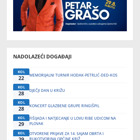
NADOLAZEĆI DOGAĐAJI
KOL
MEMORIJALNI TURNIR HODAK-PETRLIĆ-DED-KOS
22
KOL
DJEČJI DAN U KRIŽU
28
KOL
KONCERT GLAZBENE GRUPE RINGIŠPIL
28
KOL
FIŠIJADA I NATJECANJE U LOVU RIBE UDICOM NA
29
PLOVAK
KOL
OTVORENE PRIJAVE ZA 14. SAJAM OBRTA I
29
RUKOTVORINA OPĆINE KRIŽ