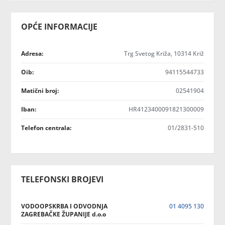
OPĆE INFORMACIJE
Adresa:
Trg Svetog Križa, 10314 Križ
Oib:
94115544733
Matični broj:
02541904
Iban:
HR4123400091821300009
Telefon centrala:
01/2831-510
TELEFONSKI BROJEVI
VODOOPSKRBA I ODVODNJA
01 4095 130
ZAGREBAČKE ŽUPANIJE d.o.o