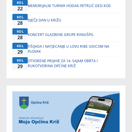
KOL
MEMORIJALNI TURNIR HODAK-PETRLIĆ-DED-KOS
22
KOL
DJEČJI DAN U KRIŽU
28
KOL
KONCERT GLAZBENE GRUPE RINGIŠPIL
28
KOL
FIŠIJADA I NATJECANJE U LOVU RIBE UDICOM NA
29
PLOVAK
KOL
OTVORENE PRIJAVE ZA 14. SAJAM OBRTA I
29
RUKOTVORINA OPĆINE KRIŽ