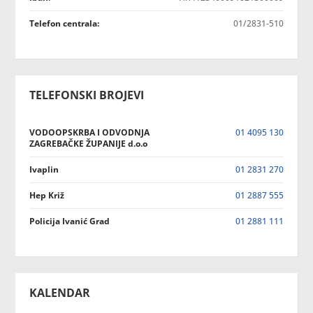
Telefon centrala:
01/2831-510
TELEFONSKI BROJEVI
VODOOPSKRBA I ODVODNJA
01 4095 130
ZAGREBAČKE ŽUPANIJE d.o.o
Ivaplin
01 2831 270
Hep Križ
01 2887 555
Policija Ivanić Grad
01 2881 111
KALENDAR