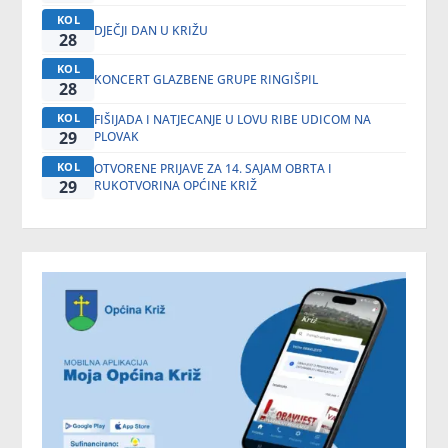
KOL
DJEČJI DAN U KRIŽU
28
KOL
KONCERT GLAZBENE GRUPE RINGIŠPIL
28
KOL
FIŠIJADA I NATJECANJE U LOVU RIBE UDICOM NA
29
PLOVAK
KOL
OTVORENE PRIJAVE ZA 14. SAJAM OBRTA I
29
RUKOTVORINA OPĆINE KRIŽ