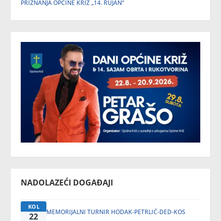
PRIZNANJA OPĆINE KRIŽ „14. RUJAN“
NADOLAZEĆI DOGAĐAJI
KOL
MEMORIJALNI TURNIR HODAK-PETRLIĆ-DED-KOS
22