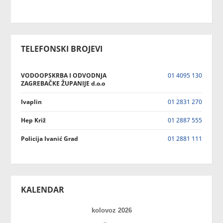
TELEFONSKI BROJEVI
VODOOPSKRBA I ODVODNJA
01 4095 130
ZAGREBAČKE ŽUPANIJE d.o.o
Ivaplin
01 2831 270
Hep Križ
01 2887 555
Policija Ivanić Grad
01 2881 111
KALENDAR
kolovoz 2026