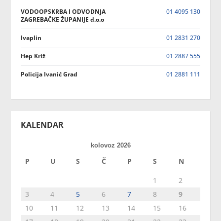
VODOOPSKRBA I ODVODNJA
01 4095 130
ZAGREBAČKE ŽUPANIJE d.o.o
Ivaplin
01 2831 270
Hep Križ
01 2887 555
Policija Ivanić Grad
01 2881 111
KALENDAR
kolovoz 2026
P
U
S
Č
P
S
N
1
2
3
4
5
6
7
8
9
10
11
12
13
14
15
16