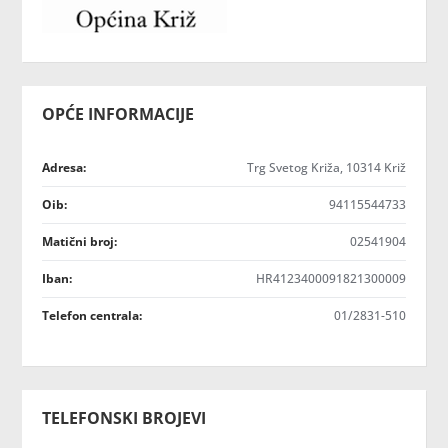
OPĆE INFORMACIJE
Adresa:
Trg Svetog Križa, 10314 Križ
Oib:
94115544733
Matični broj:
02541904
Iban:
HR4123400091821300009
Telefon centrala:
01/2831-510
TELEFONSKI BROJEVI