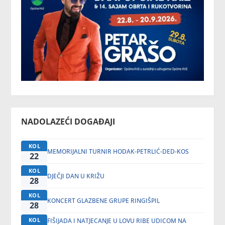
NADOLAZEĆI DOGAĐAJI
KOL
MEMORIJALNI TURNIR HODAK-PETRLIĆ-DED-KOS
22
KOL
DJEČJI DAN U KRIŽU
28
KOL
KONCERT GLAZBENE GRUPE RINGIŠPIL
28
KOL
FIŠIJADA I NATJECANJE U LOVU RIBE UDICOM NA