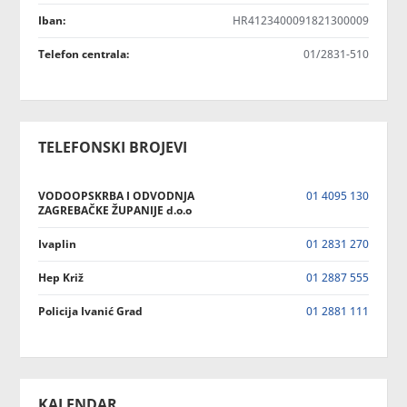
Iban:
HR4123400091821300009
Telefon centrala:
01/2831-510
TELEFONSKI BROJEVI
VODOOPSKRBA I ODVODNJA
01 4095 130
ZAGREBAČKE ŽUPANIJE d.o.o
Ivaplin
01 2831 270
Hep Križ
01 2887 555
Policija Ivanić Grad
01 2881 111
KALENDAR