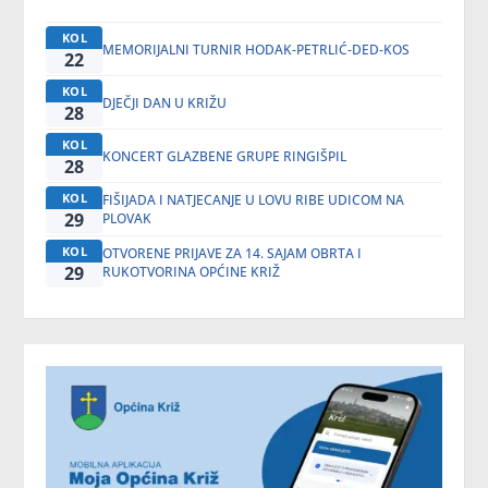
KOL
MEMORIJALNI TURNIR HODAK-PETRLIĆ-DED-KOS
22
KOL
DJEČJI DAN U KRIŽU
28
KOL
KONCERT GLAZBENE GRUPE RINGIŠPIL
28
KOL
FIŠIJADA I NATJECANJE U LOVU RIBE UDICOM NA
29
PLOVAK
KOL
OTVORENE PRIJAVE ZA 14. SAJAM OBRTA I
29
RUKOTVORINA OPĆINE KRIŽ