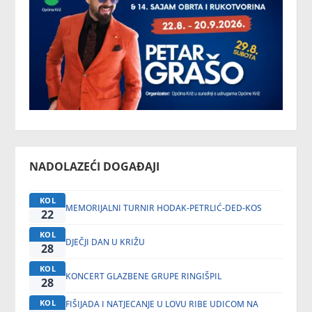
NADOLAZEĆI DOGAĐAJI
KOL
MEMORIJALNI TURNIR HODAK-PETRLIĆ-DED-KOS
22
KOL
DJEČJI DAN U KRIŽU
28
KOL
KONCERT GLAZBENE GRUPE RINGIŠPIL
28
KOL
FIŠIJADA I NATJECANJE U LOVU RIBE UDICOM NA