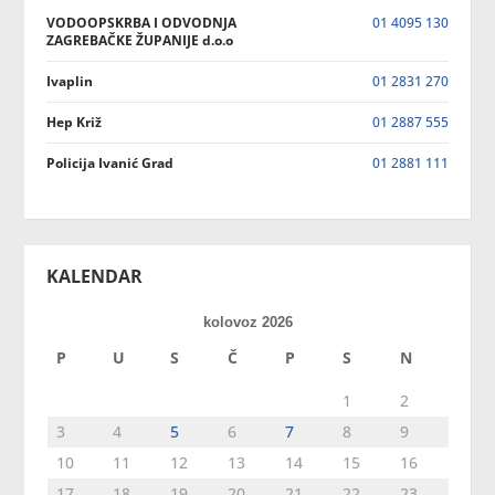
VODOOPSKRBA I ODVODNJA
01 4095 130
ZAGREBAČKE ŽUPANIJE d.o.o
Ivaplin
01 2831 270
Hep Križ
01 2887 555
Policija Ivanić Grad
01 2881 111
KALENDAR
kolovoz 2026
P
U
S
Č
P
S
N
1
2
3
4
5
6
7
8
9
10
11
12
13
14
15
16
17
18
19
20
21
22
23