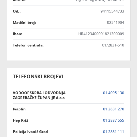
Oib:
94115544733
Matični broj:
02541904
Iban:
HR4123400091821300009
Telefon centrala:
01/2831-510
TELEFONSKI BROJEVI
VODOOPSKRBA I ODVODNJA
01 4095 130
ZAGREBAČKE ŽUPANIJE d.o.o
Ivaplin
01 2831 270
Hep Križ
01 2887 555
Policija Ivanić Grad
01 2881 111