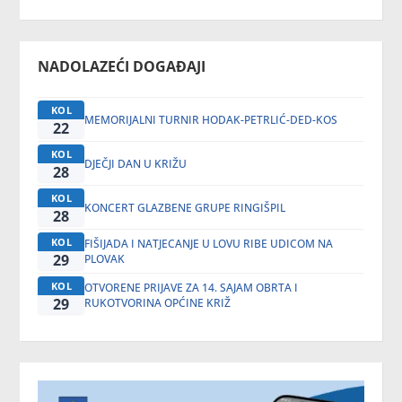
NADOLAZEĆI DOGAĐAJI
KOL
MEMORIJALNI TURNIR HODAK-PETRLIĆ-DED-KOS
22
KOL
DJEČJI DAN U KRIŽU
28
KOL
KONCERT GLAZBENE GRUPE RINGIŠPIL
28
KOL
FIŠIJADA I NATJECANJE U LOVU RIBE UDICOM NA
29
PLOVAK
KOL
OTVORENE PRIJAVE ZA 14. SAJAM OBRTA I
29
RUKOTVORINA OPĆINE KRIŽ