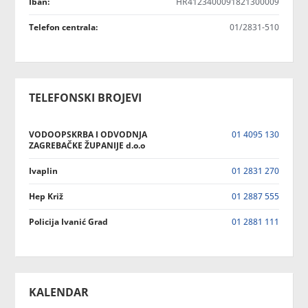
Iban:
HR4123400091821300009
Telefon centrala:
01/2831-510
TELEFONSKI BROJEVI
VODOOPSKRBA I ODVODNJA
01 4095 130
ZAGREBAČKE ŽUPANIJE d.o.o
Ivaplin
01 2831 270
Hep Križ
01 2887 555
Policija Ivanić Grad
01 2881 111
KALENDAR