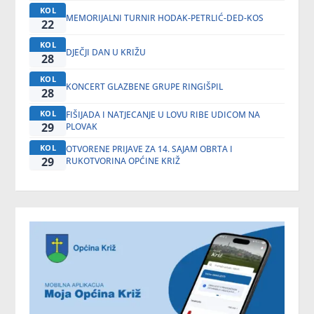
KOL
MEMORIJALNI TURNIR HODAK-PETRLIĆ-DED-KOS
22
KOL
DJEČJI DAN U KRIŽU
28
KOL
KONCERT GLAZBENE GRUPE RINGIŠPIL
28
KOL
FIŠIJADA I NATJECANJE U LOVU RIBE UDICOM NA
29
PLOVAK
KOL
OTVORENE PRIJAVE ZA 14. SAJAM OBRTA I
29
RUKOTVORINA OPĆINE KRIŽ