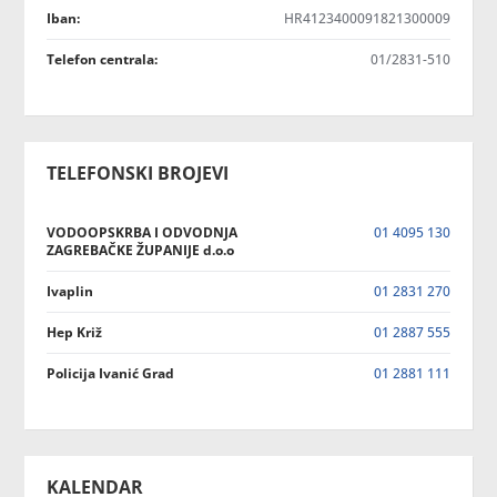
Iban:
HR4123400091821300009
Telefon centrala:
01/2831-510
TELEFONSKI BROJEVI
VODOOPSKRBA I ODVODNJA
01 4095 130
ZAGREBAČKE ŽUPANIJE d.o.o
Ivaplin
01 2831 270
Hep Križ
01 2887 555
Policija Ivanić Grad
01 2881 111
KALENDAR