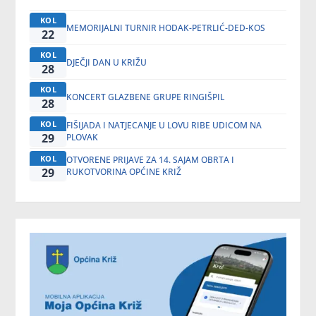
KOL
MEMORIJALNI TURNIR HODAK-PETRLIĆ-DED-KOS
22
KOL
DJEČJI DAN U KRIŽU
28
KOL
KONCERT GLAZBENE GRUPE RINGIŠPIL
28
KOL
FIŠIJADA I NATJECANJE U LOVU RIBE UDICOM NA
29
PLOVAK
KOL
OTVORENE PRIJAVE ZA 14. SAJAM OBRTA I
29
RUKOTVORINA OPĆINE KRIŽ