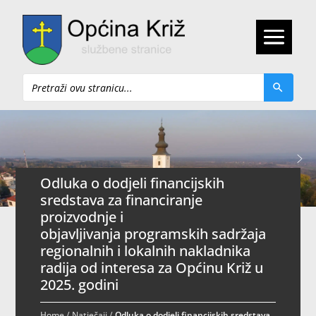
Pretraži
Odluka o dodjeli financijskih
sredstava za financiranje
proizvodnje i
objavljivanja programskih sadržaja
regionalnih i lokalnih nakladnika
radija od interesa za Općinu Križ u
2025. godini
Home
/
Natječaji
/
Odluka o dodjeli financijskih sredstava