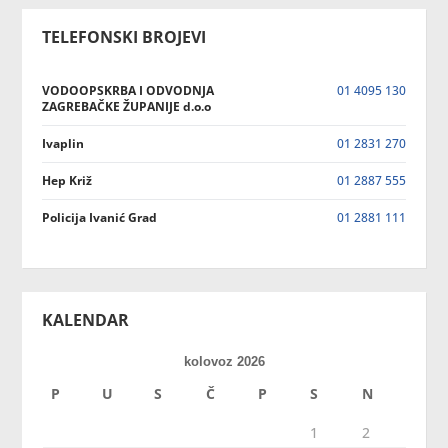
TELEFONSKI BROJEVI
VODOOPSKRBA I ODVODNJA
01 4095 130
ZAGREBAČKE ŽUPANIJE d.o.o
Ivaplin
01 2831 270
Hep Križ
01 2887 555
Policija Ivanić Grad
01 2881 111
KALENDAR
kolovoz 2026
P
U
S
Č
P
S
N
1
2