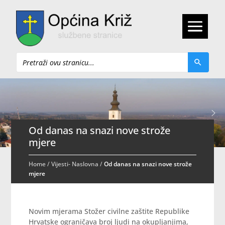
Pretraži
Od danas na snazi nove strože
mjere
Home
/
Vijesti- Naslovna
/
Od danas na snazi nove strože
mjere
Novim mjerama Stožer civilne zaštite Republike
Hrvatske ograničava broj ljudi na okupljanjima,