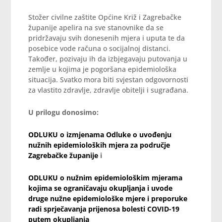
Stožer civilne zaštite Općine Križ i Zagrebačke
županije apelira na sve stanovnike da se
pridržavaju svih donesenih mjera i uputa te da
posebice vode računa o socijalnoj distanci.
Također, pozivaju ih da izbjegavaju putovanja u
zemlje u kojima je pogoršana epidemiološka
situacija. Svatko mora biti svjestan odgovornosti
za vlastito zdravlje, zdravlje obitelji i sugrađana.
U prilogu donosimo:
ODLUKU o izmjenama Odluke o uvođenju
nužnih epidemioloških mjera za područje
Zagrebačke županije
i
ODLUKU o nužnim epidemiološkim mjerama
kojima se ograničavaju okupljanja i uvode
druge nužne epidemiološke mjere i preporuke
radi sprječavanja prijenosa bolesti COVID-19
putem okupljanja