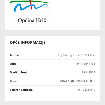
OPĆE INFORMACIJE
Adresa:
Trg Svetog Križa, 10314 Križ
Oib:
94115544733
Matični broj:
02541904
Iban:
HR4123400091821300009
Telefon centrala:
01/2831-510