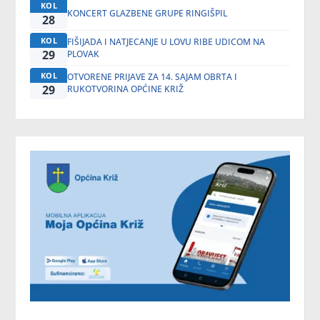
KOL
KONCERT GLAZBENE GRUPE RINGIŠPIL
28
KOL
FIŠIJADA I NATJECANJE U LOVU RIBE UDICOM NA
29
PLOVAK
KOL
OTVORENE PRIJAVE ZA 14. SAJAM OBRTA I
29
RUKOTVORINA OPĆINE KRIŽ