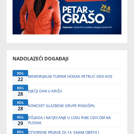
NADOLAZEĆI DOGAĐAJI
KOL
MEMORIJALNI TURNIR HODAK-PETRLIĆ-DED-KOS
22
KOL
DJEČJI DAN U KRIŽU
28
KOL
KONCERT GLAZBENE GRUPE RINGIŠPIL
28
KOL
FIŠIJADA I NATJECANJE U LOVU RIBE UDICOM NA
29
PLOVAK
KOL
OTVORENE PRIJAVE ZA 14. SAJAM OBRTA I