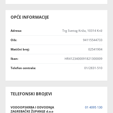
OPĆE INFORMACIJE
Adresa:
Trg Svetog Križa, 10314 Križ
Oib:
94115544733
Matični broj:
02541904
Iban:
HR4123400091821300009
Telefon centrala:
01/2831-510
TELEFONSKI BROJEVI
VODOOPSKRBA I ODVODNJA
01 4095 130
ZAGREBAČKE ŽUPANIJE d.o.o