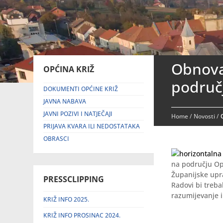
Obnova 
OPĆINA KRIŽ
područ
DOKUMENTI OPĆINE KRIŽ
JAVNA NABAVA
JAVNI POZIVI I NATJEČAJI
Home
/
Novosti
/
PRIJAVA KVARA ILI NEDOSTATAKA
OBRASCI
na području Opć
Županijske upr
PRESSCLIPPING
Radovi bi treba
razumijevanje i
KRIŽ INFO 2025.
KRIŽ INFO PROSINAC 2024.