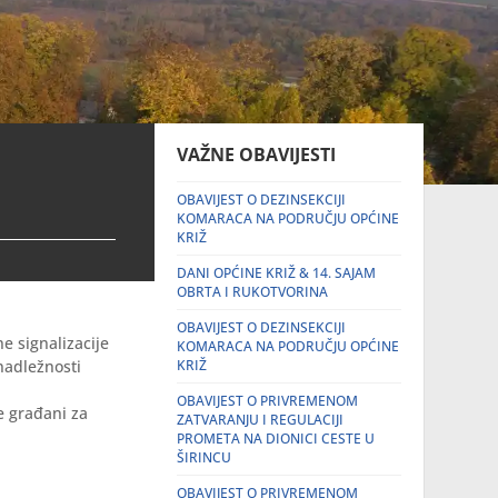
VAŽNE OBAVIJESTI
OBAVIJEST O DEZINSEKCIJI
KOMARACA NA PODRUČJU OPĆINE
KRIŽ
DANI OPĆINE KRIŽ & 14. SAJAM
OBRTA I RUKOTVORINA
OBAVIJEST O DEZINSEKCIJI
e signalizacije
KOMARACA NA PODRUČJU OPĆINE
nadležnosti
KRIŽ
OBAVIJEST O PRIVREMENOM
e građani za
ZATVARANJU I REGULACIJI
PROMETA NA DIONICI CESTE U
ŠIRINCU
OBAVIJEST O PRIVREMENOM