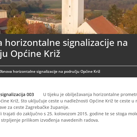
horizontalne signalizacije na
ju Općine Križ
Obnova horizontalne signalizacije na području Općine Križ
U tijeku je obilježavanja horizontalne prometn
ine Križ, što uključuje ceste u nadležnosti Općine Križ te ceste u 
ave za ceste Zagrebačke županije.
li trajati do zaključno s 25. kolovozom 2015. godine te se stoga mol
 strpljenje prilikom izvođenja navedenih radova.