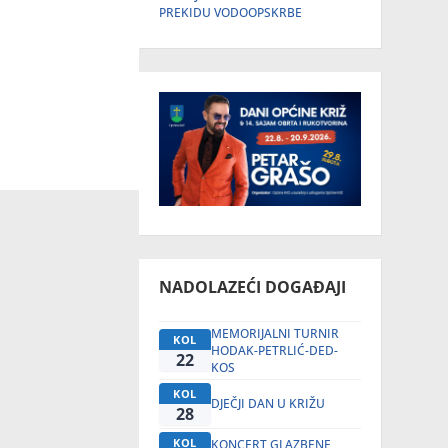
PREKIDU VODOOPSKRBE
NADOLAZEĆI DOGAĐAJI
MEMORIJALNI TURNIR
KOL
HODAK-PETRLIĆ-DED-
22
KOS
KOL
DJEČJI DAN U KRIŽU
28
KOL
KONCERT GLAZBENE