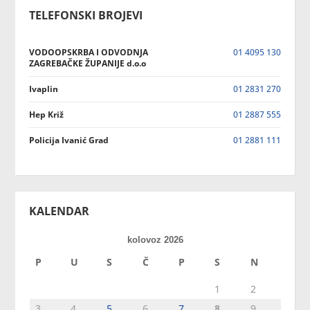
TELEFONSKI BROJEVI
VODOOPSKRBA I ODVODNJA
01 4095 130
ZAGREBAČKE ŽUPANIJE d.o.o
Ivaplin
01 2831 270
Hep Križ
01 2887 555
Policija Ivanić Grad
01 2881 111
KALENDAR
kolovoz 2026
P
U
S
Č
P
S
N
1
2
3
4
5
6
7
8
9