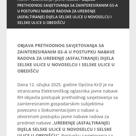
PRETHODNOG SAVJETOVANJA SA ZAINTERESIRANIM GS-A
U POSTUPKU NABAVE RADOVA ZA UREĐENJE
(ASFALTIRANJE) DIJELA SELSKE ULICE U NOVOSELCU I
SELSKE ULICE U OBEDIŠĆU
OBJAVA PRETHODNOG SAVJETOVANJA SA
ZAINTERESIRANIM GS-A U POSTUPKU NABAVE
RADOVA ZA
UREĐENJE (ASFALTIRANJE) DIJELA
SELSKE ULICE U NOVOSELCU I SELSKE ULICE U
OBEDIŠĆU
Dana 12. ožujka 2025. godine Općina Križ je na
stranicama Elektroničkog oglasnika javne nabave
RH objavila postupak prethodnog savjetovanja sa
zainteresiranim gospodarskim subjektima
povezano s Dokumentacijom o nabavi u
otvorenom postupku javne nabave radova za
predmet nabave „
UREĐENJE (ASFALTIRANJE)
DIJELA SELSKE ULICE U NOVOSELCU I SELSKE
ULICE U OBEDIŠĆU“
. Postupku savjetovanja sa