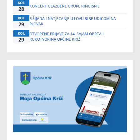
KOL
KONCERT GLAZBENE GRUPE RINGIŠPIL
28
KOL
FIŠIJADA I NATJECANJE U LOVU RIBE UDICOM NA
29
PLOVAK
KOL
OTVORENE PRIJAVE ZA 14. SAJAM OBRTA I
29
RUKOTVORINA OPĆINE KRIŽ