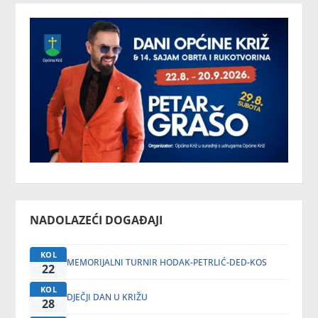
NADOLAZEĆI DOGAĐAJI
KOL
MEMORIJALNI TURNIR HODAK-PETRLIĆ-DED-KOS
22
KOL
DJEČJI DAN U KRIŽU
28