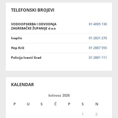
TELEFONSKI BROJEVI
VODOOPSKRBA I ODVODNJA
01 4095 130
ZAGREBAČKE ŽUPANIJE d.o.o
Ivaplin
01 2831 270
Hep Križ
01 2887 555
Policija Ivanić Grad
01 2881 111
KALENDAR
kolovoz 2026
P
U
S
Č
P
S
N
1
2