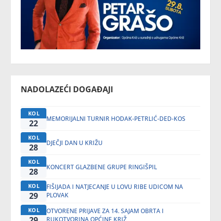
NADOLAZEĆI DOGAĐAJI
KOL
MEMORIJALNI TURNIR HODAK-PETRLIĆ-DED-KOS
22
KOL
DJEČJI DAN U KRIŽU
28
KOL
KONCERT GLAZBENE GRUPE RINGIŠPIL
28
KOL
FIŠIJADA I NATJECANJE U LOVU RIBE UDICOM NA
29
PLOVAK
KOL
OTVORENE PRIJAVE ZA 14. SAJAM OBRTA I
29
RUKOTVORINA OPĆINE KRIŽ