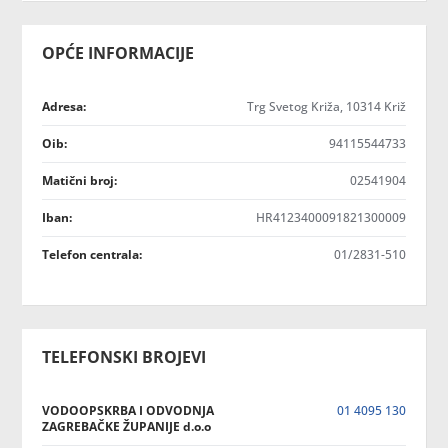
OPĆE INFORMACIJE
Adresa:
Trg Svetog Križa, 10314 Križ
Oib:
94115544733
Matični broj:
02541904
Iban:
HR4123400091821300009
Telefon centrala:
01/2831-510
TELEFONSKI BROJEVI
VODOOPSKRBA I ODVODNJA
01 4095 130
ZAGREBAČKE ŽUPANIJE d.o.o