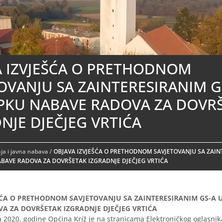
A IZVJEŠĆA O PRETHODNOM
OVANJU SA ZAINTERESIRANIM G
PKU NABAVE RADOVA ZA DOVR
NJE DJEČJEG VRTIĆA
a i javna nabava
/
OBJAVA IZVJEŠĆA O PRETHODNOM SAVJETOVANJU SA ZAIN
BAVE RADOVA ZA DOVRŠETAK IZGRADNJE DJEČJEG VRTIĆA
ŠĆA O PRETHODNOM SAVJETOVANJU SA ZAINTERESIRANIM GS-A 
A ZA DOVRŠETAK IZGRADNJE DJEČJEG VRTIĆA
 2020. godine Općina Križ je na stranicama Elektroničkog oglasni