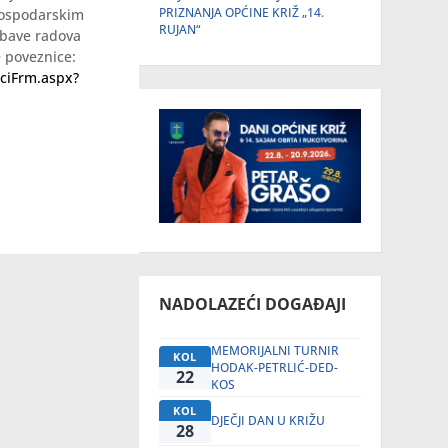
PRIZNANJA OPĆINE KRIŽ „14.
gospodarskim
RUJAN“
abave radova
 poveznice:
ciFrm.aspx?
NADOLAZEĆI DOGAĐAJI
MEMORIJALNI TURNIR
KOL
HODAK-PETRLIĆ-DED-
22
KOS
KOL
DJEČJI DAN U KRIŽU
28