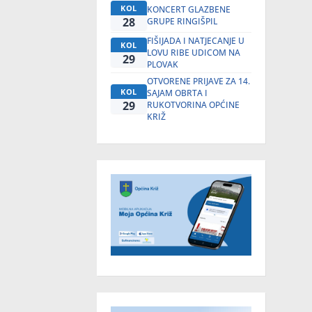
KOL
KONCERT GLAZBENE
28
GRUPE RINGIŠPIL
FIŠIJADA I NATJECANJE U
KOL
LOVU RIBE UDICOM NA
29
PLOVAK
OTVORENE PRIJAVE ZA 14.
KOL
SAJAM OBRTA I
29
RUKOTVORINA OPĆINE
KRIŽ