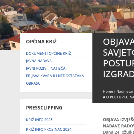
OBJAV
OPĆINA KRIŽ
SAVJET
DOKUMENTI OPĆINE KRIŽ
POSTU
JAVNA NABAVA
JAVNI POZIVI I NATJEČAJI
IZGRAD
PRIJAVA KVARA ILI NEDOSTATAKA
OBRASCI
Home
/
Nadmetanj
A U POSTUPKU NA
PRESSCLIPPING
OBJAVA IZVJE
KRIŽ INFO 2025.
NABAVE RADOV
KRIŽ INFO PROSINAC 2024.
Dana 24. ožujka