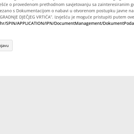
vješće o provedenom prethodnom savjetovanju sa zainteresiranim 
ezano s Dokumentacijom o nabavi u otvorenom postupku javne n
RADNJE DJEČJEG VRTIĆA”. Izvješću je moguće pristupiti putem ove
nn.hr/SPIN/APPLICATION/IPN/DocumentManagement/DokumentPoda
bjavu