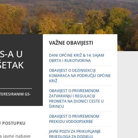
VAŽNE OBAVIJESTI
S-A U
DANI OPĆINE KRIŽ & 14. SAJAM
OBRTA I RUKOTVORINA
ŠETAK
OBAVIJEST O DEZINSEKCIJI
KOMARACA NA PODRUČJU OPĆINE
KRIŽ
OBAVIJEST O PRIVREMENOM
TERESIRANIM GS-
ZATVARANJU I REGULACIJI
PROMETA NA DIONICI CESTE U
ŠIRINCU
OBAVIJEST O PRIVREMENOM
PREKIDU VODOOPSKRBE
U POSTUPKU
JAVNI POZIV ZA PRIKUPLJANJE
ka javne nabave
PRIJEDLOGA ZA DODJELU