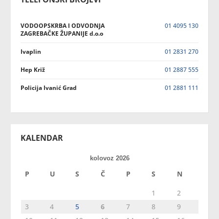
VODOOPSKRBA I ODVODNJA
01 4095 130
ZAGREBAČKE ŽUPANIJE d.o.o
Ivaplin
01 2831 270
Hep Križ
01 2887 555
Policija Ivanić Grad
01 2881 111
KALENDAR
kolovoz 2026
P
U
S
Č
P
S
N
1
2
3
4
5
6
7
8
9