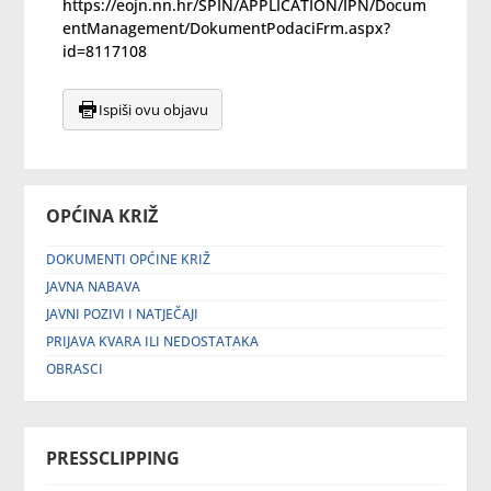
https://eojn.nn.hr/SPIN/APPLICATION/IPN/Docum
entManagement/DokumentPodaciFrm.aspx?
id=8117108
Ispiši ovu objavu
OPĆINA KRIŽ
DOKUMENTI OPĆINE KRIŽ
JAVNA NABAVA
JAVNI POZIVI I NATJEČAJI
PRIJAVA KVARA ILI NEDOSTATAKA
OBRASCI
PRESSCLIPPING