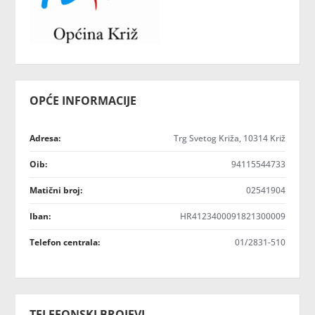
OPĆE INFORMACIJE
Adresa:
Trg Svetog Križa, 10314 Križ
Oib:
94115544733
Matični broj:
02541904
Iban:
HR4123400091821300009
Telefon centrala:
01/2831-510
TELEFONSKI BROJEVI