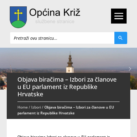
Pretraži
Objava biračima – Izbori za članove
u EU parlament iz Republike
Hrvatske
Home
/
Izbori
/
Objava biračima – Izbori za članove u EU
parlament iz Republike Hrvatske
Objava-biracima-Izbori-za-clanove-u-EU-parlament-iz-