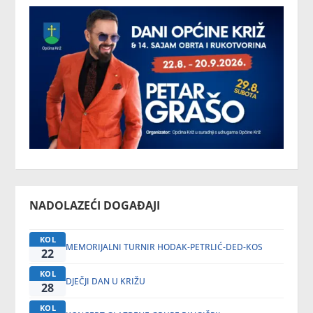
NADOLAZEĆI DOGAĐAJI
KOL
MEMORIJALNI TURNIR HODAK-PETRLIĆ-DED-KOS
22
KOL
DJEČJI DAN U KRIŽU
28
KOL