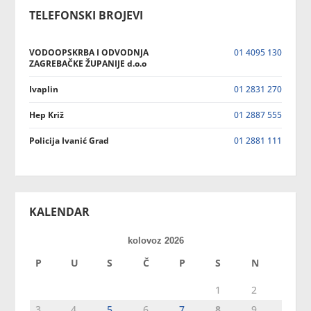
TELEFONSKI BROJEVI
VODOOPSKRBA I ODVODNJA
01 4095 130
ZAGREBAČKE ŽUPANIJE d.o.o
Ivaplin
01 2831 270
Hep Križ
01 2887 555
Policija Ivanić Grad
01 2881 111
KALENDAR
kolovoz 2026
P
U
S
Č
P
S
N
1
2
3
4
5
6
7
8
9