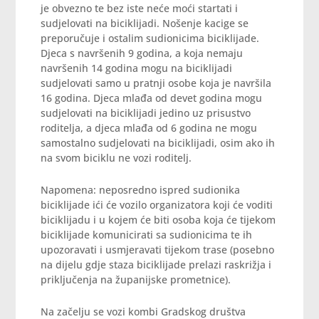
je obvezno te bez iste neće moći startati i
sudjelovati na biciklijadi. Nošenje kacige se
preporučuje i ostalim sudionicima biciklijade.
Djeca s navršenih 9 godina, a koja nemaju
navršenih 14 godina mogu na biciklijadi
sudjelovati samo u pratnji osobe koja je navršila
16 godina. Djeca mlađa od devet godina mogu
sudjelovati na biciklijadi jedino uz prisustvo
roditelja, a djeca mlađa od 6 godina ne mogu
samostalno sudjelovati na biciklijadi, osim ako ih
na svom biciklu ne vozi roditelj.
Napomena: neposredno ispred sudionika
biciklijade ići će vozilo organizatora koji će voditi
biciklijadu i u kojem će biti osoba koja će tijekom
biciklijade komunicirati sa sudionicima te ih
upozoravati i usmjeravati tijekom trase (posebno
na dijelu gdje staza biciklijade prelazi raskrižja i
priključenja na županijske prometnice).
Na začelju se vozi kombi Gradskog društva