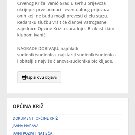
Crvenog Križa Ivanić-Grad u svrhu prijevoza
okrijepe, prve pomoći i eventualnog prijevoza
onih koji ne budu mogli prevesti cijelu stazu.
Redarsku službu vršit će članovi Vatrogasne
zajednice Općine Križ u suradnji s Biciklističkim
klubom Ivanić.
NAGRADE DOBIVAJU: najmlađi
sudionik/sudionica, najstariji sudionik/sudionica
i obitelji s najviše članova-sudionika biciklijade.
Ispiši ovu objavu
OPĆINA KRIŽ
DOKUMENTI OPĆINE KRIŽ
JAVNA NABAVA
JAVNI POZIVI I NATJEČAJI