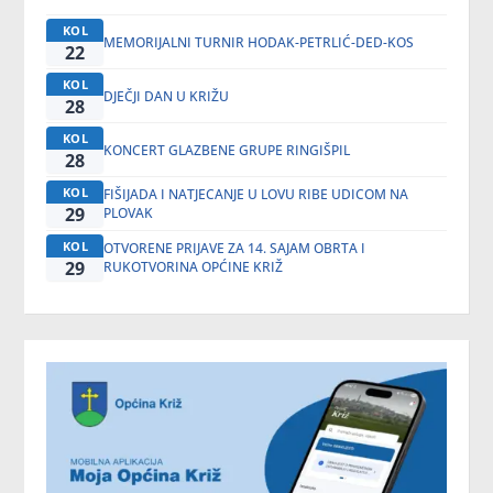
KOL
MEMORIJALNI TURNIR HODAK-PETRLIĆ-DED-KOS
22
KOL
DJEČJI DAN U KRIŽU
28
KOL
KONCERT GLAZBENE GRUPE RINGIŠPIL
28
KOL
FIŠIJADA I NATJECANJE U LOVU RIBE UDICOM NA
29
PLOVAK
KOL
OTVORENE PRIJAVE ZA 14. SAJAM OBRTA I
29
RUKOTVORINA OPĆINE KRIŽ