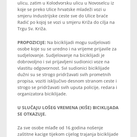
ulicu, zatim u Kolodvorsku ulicu u Novoselcu iz
koje se preko Ulice hrvatske mladeži vozi u
smjeru Industrijske ceste sve do Ulice braće
Radić po kojoj se vozi u smjeru Križa do cilja na
Trgu Sv. Križa.
PROPOZICIJE:
Na biciklijadi mogu sudjelovati
osobe koje su se uredno i na vrijeme prijavile za
sudjelovanje. Sudjelovanje na biciklijadi je
dobrovoljno i svi prijavljeni sudionici voze na
vlastitu odgovornost. Svi sudionici biciklijade
dužni su se strogo pridržavati svih prometnih
propisa, voziti isključivo desnom stranom ceste i
strogo se pridržavati svih uputa policije, redara i
organizatora biciklijade.
U SLUČAJU LOŠEG VREMENA (KIŠE) BICIKLIJADA
SE OTKAZUJE.
Za sve osobe mlađe od 16 godina nošenje
zaštitne kacige tijekom cijelog trajanja biciklijade