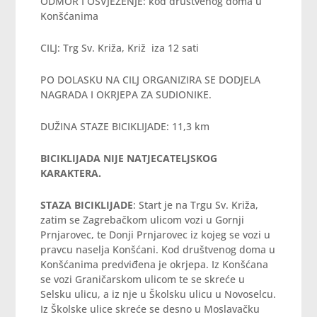
ODMOR I OSVJEŽENJE: kod društvenog doma u
Konšćanima
CILJ: Trg Sv. Križa, Križ iza 12 sati
PO DOLASKU NA CILJ ORGANIZIRA SE DODJELA
NAGRADA I OKRJEPA ZA SUDIONIKE.
DUŽINA STAZE BICIKLIJADE: 11,3 km
BICIKLIJADA NIJE NATJECATELJSKOG
KARAKTERA.
STAZA BICIKLIJADE
: Start je na Trgu Sv. Križa,
zatim se Zagrebačkom ulicom vozi u Gornji
Prnjarovec, te Donji Prnjarovec iz kojeg se vozi u
pravcu naselja Konšćani. Kod društvenog doma u
Konšćanima predviđena je okrjepa. Iz Konšćana
se vozi Graničarskom ulicom te se skreće u
Selsku ulicu, a iz nje u Školsku ulicu u Novoselcu.
Iz Školske ulice skreće se desno u Moslavačku