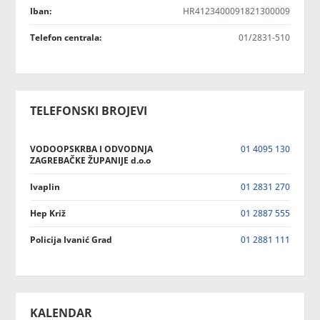
Iban:
HR4123400091821300009
Telefon centrala:
01/2831-510
TELEFONSKI BROJEVI
VODOOPSKRBA I ODVODNJA
01 4095 130
ZAGREBAČKE ŽUPANIJE d.o.o
Ivaplin
01 2831 270
Hep Križ
01 2887 555
Policija Ivanić Grad
01 2881 111
KALENDAR