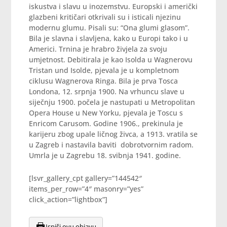
iskustva i slavu u inozemstvu. Europski i američki
glazbeni kritičari otkrivali su i isticali njezinu
modernu glumu. Pisali su: “Ona glumi glasom”.
Bila je slavna i slavljena, kako u Europi tako i u
Americi. Trnina je hrabro živjela za svoju
umjetnost. Debitirala je kao Isolda u Wagnerovu
Tristan und Isolde, pjevala je u kompletnom
ciklusu Wagnerova Ringa. Bila je prva Tosca
Londona, 12. srpnja 1900. Na vrhuncu slave u
siječnju 1900. počela je nastupati u Metropolitan
Opera House u New Yorku, pjevala je Toscu s
Enricom Carusom. Godine 1906., prekinula je
karijeru zbog upale ličnog živca, a 1913. vratila se
u Zagreb i nastavila baviti dobrotvornim radom.
Umrla je u Zagrebu 18. svibnja 1941. godine.
[lsvr_gallery_cpt gallery=”144542″
items_per_row=”4″ masonry=”yes”
click_action=”lightbox”]
Ispiši ovu objavu