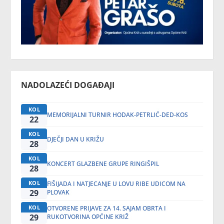
NADOLAZEĆI DOGAĐAJI
KOL
MEMORIJALNI TURNIR HODAK-PETRLIĆ-DED-KOS
22
KOL
DJEČJI DAN U KRIŽU
28
KOL
KONCERT GLAZBENE GRUPE RINGIŠPIL
28
KOL
FIŠIJADA I NATJECANJE U LOVU RIBE UDICOM NA
29
PLOVAK
KOL
OTVORENE PRIJAVE ZA 14. SAJAM OBRTA I
29
RUKOTVORINA OPĆINE KRIŽ