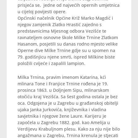
prisjeća se, jedne od najvećih opernih umjetnica
u cijeloj povijesti opere.
Općinski načelnik Općine Križ Marko Magdić i
njegov zamjenik Zlatko Hrastić zajedno s
predstavnicima Mjesnog odbora Vezišće te
ravnateljem osnovne škole Milke Trnine Zlatkom
Hasanom, posjetili su danas rodno mjesto velike
Operne dive Milke Trnine gdje su u spomen na
79. godišnjicu njene smrti, ispred Milkine biste
položili cvijeće i zapalili lampion.
Milka Trnina, pravim imenom Katarina, kći
mlinara Tone i Franjice Trnine rođena je 19.
prosinca 1863. u Doljnjem Sipu, mlinarskom
otočiću kraj Vezišća. Sa šest godina ostala je bez
oca. Odgojena je u Zagrebu u građanskoj obitelji
ujaka Janka Jurkovića, književnika i vladina
savjetnika i njegove žene Laure. Karijeru je
započela u Zagrebu 1882. god. kao Amelija u
Verdijevu Krabuljnom plesu. Kako za nju nije bilo
angažmana u Zagrebu, Trnina krenula je stjecati