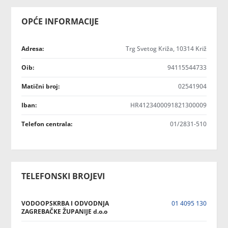
OPĆE INFORMACIJE
Adresa:
Trg Svetog Križa, 10314 Križ
Oib:
94115544733
Matični broj:
02541904
Iban:
HR4123400091821300009
Telefon centrala:
01/2831-510
TELEFONSKI BROJEVI
VODOOPSKRBA I ODVODNJA
01 4095 130
ZAGREBAČKE ŽUPANIJE d.o.o