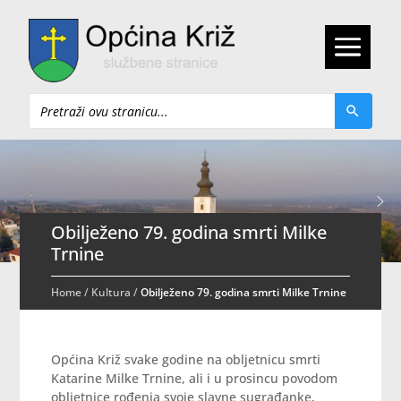
Pretraži
Obilježeno 79. godina smrti Milke
Trnine
Home
/
Kultura
/
Obilježeno 79. godina smrti Milke Trnine
Općina Križ svake godine na obljetnicu smrti
Katarine Milke Trnine, ali i u prosincu povodom
obljetnice rođenja svoje slavne sugrađanke,