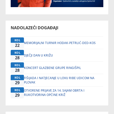
NADOLAZEĆI DOGAĐAJI
KOL
MEMORIJALNI TURNIR HODAK-PETRLIĆ-DED-KOS
22
KOL
DJEČJI DAN U KRIŽU
28
KOL
KONCERT GLAZBENE GRUPE RINGIŠPIL
28
KOL
FIŠIJADA I NATJECANJE U LOVU RIBE UDICOM NA
29
PLOVAK
KOL
OTVORENE PRIJAVE ZA 14. SAJAM OBRTA I
29
RUKOTVORINA OPĆINE KRIŽ