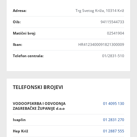
Adresa:
Trg Svetog Križa, 10314 Križ
Oib:
94115544733
Matični broj:
02541904
Iban:
HR4123400091821300009
Telefon centrala:
01/2831-510
TELEFONSKI BROJEVI
VODOOPSKRBA I ODVODNJA
01 4095 130
ZAGREBAČKE ŽUPANIJE d.o.o
Ivaplin
01 2831 270
Hep Križ
01 2887 555