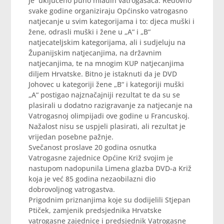
je uključeno puno mladih vatrogasaca. Redovno
svake godine organiziraju Općinsko vatrogasno
natjecanje u svim kategorijama i to: djeca muški i
žene, odrasli muški i žene u „A“ i „B“
natjecateljskim kategorijama, ali i sudjeluju na
Županijskim natjecanjima, na državnim
natjecanjima, te na mnogim KUP natjecanjima
diljem Hrvatske. Bitno je istaknuti da je DVD
Johovec u kategoriji žene „B“ i kategoriji muški
„A“ postigao najznačajniji rezultat te da su se
plasirali u dodatno razigravanje za natjecanje na
Vatrogasnoj olimpijadi ove godine u Francuskoj.
Nažalost nisu se uspjeli plasirati, ali rezultat je
vrijedan posebne pažnje.
Svečanost proslave 20 godina osnutka
Vatrogasne zajednice Općine Križ svojim je
nastupom nadopunila Limena glazba DVD-a Križ
koja je već 85 godina nezaobilazni dio
dobrovoljnog vatrogastva.
Prigodnim priznanjima koje su dodijelili Stjepan
Ptiček, zamjenik predsjednika Hrvatske
vatrogasne zajednice i predsjednik Vatrogasne