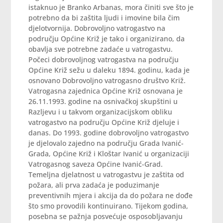
istaknuo je Branko Arbanas, mora činiti sve što je
potrebno da bi zaštita ljudi i imovine bila čim
djelotvornija. Dobrovoljno vatrogastvo na
području Općine Križ je tako i organizirano, da
obavlja sve potrebne zadaće u vatrogastvu.
Počeci dobrovoljnog vatrogastva na području
Općine Križ sežu u daleku 1894. godinu, kada je
osnovano Dobrovoljno vatrogasno društvo Križ.
Vatrogasna zajednica Općine Križ osnovana je
26.11.1993. godine na osnivačkoj skupštini u
Razljevu i u takvom organizacijskom obliku
vatrogastvo na području Općine Križ djeluje i
danas. Do 1993. godine dobrovoljno vatrogastvo
je djelovalo zajedno na području Grada Ivanić-
Grada, Općine Križ i Kloštar Ivanić u organizaciji
Vatrogasnog saveza Općine Ivanić-Grad.
Temeljna djelatnost u vatrogastvu je zaštita od
požara, ali prva zadaća je poduzimanje
preventivnih mjera i akcija da do požara ne dođe
što smo provodili kontinuirano. Tijekom godina,
posebna se pažnja posvećuje osposobljavanju