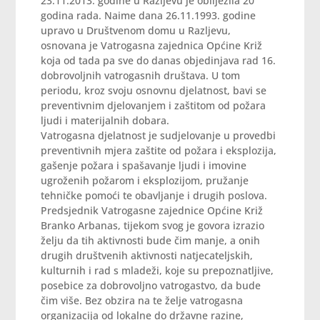
23.11.2013. godine u Razljevu je obilježila 20
godina rada. Naime dana 26.11.1993. godine
upravo u Društvenom domu u Razljevu,
osnovana je Vatrogasna zajednica Općine Križ
koja od tada pa sve do danas objedinjava rad 16.
dobrovoljnih vatrogasnih društava. U tom
periodu, kroz svoju osnovnu djelatnost, bavi se
preventivnim djelovanjem i zaštitom od požara
ljudi i materijalnih dobara.
Vatrogasna djelatnost je sudjelovanje u provedbi
preventivnih mjera zaštite od požara i eksplozija,
gašenje požara i spašavanje ljudi i imovine
ugroženih požarom i eksplozijom, pružanje
tehničke pomoći te obavljanje i drugih poslova.
Predsjednik Vatrogasne zajednice Općine Križ
Branko Arbanas, tijekom svog je govora izrazio
želju da tih aktivnosti bude čim manje, a onih
drugih društvenih aktivnosti natjecateljskih,
kulturnih i rad s mladeži, koje su prepoznatljive,
posebice za dobrovoljno vatrogastvo, da bude
čim više. Bez obzira na te želje vatrogasna
organizacija od lokalne do državne razine,