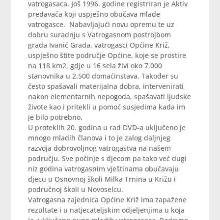
vatrogasaca. Još 1996. godine registriran je Aktiv
predavača koji uspješno obučava mlade
vatrogasce. Nabavljajući novu opremu te uz
dobru suradnju s Vatrogasnom postrojbom
grada Ivanić Grada, vatrogasci Općine Križ,
uspješno štite područje Općine, koje se prostire
na 118 km2, gdje u 16 sela živi oko 7.000
stanovnika u 2.500 domaćinstava. Također su
često spašavali materijalna dobra, intervenirati
nakon elementarnih nepogoda, spašavati ljudske
živote kao i pritekli u pomoć susjedima kada im
je bilo potrebno.
U proteklih 20. godina u rad DVD-a uključeno je
mnogo mladih članova i to je zalog daljnjeg
razvoja dobrovoljnog vatrogastva na našem
području. Sve počinje s djecom pa tako već dugi
niz godina vatrogasnim vještinama obučavaju
djecu u Osnovnoj školi Milka Trnina u Križu i
područnoj školi u Novoselcu.
Vatrogasna zajednica Općine Križ ima zapažene
rezultate i u natjecateljskim odjeljenjima u koja