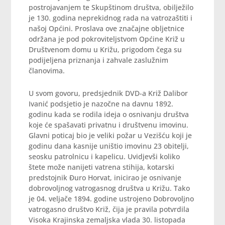
postrojavanjem te Skupštinom društva, obilježilo
je 130. godina neprekidnog rada na vatrozaštiti i
našoj Općini. Proslava ove značajne obljetnice
održana je pod pokroviteljstvom Općine Križ u
Društvenom domu u Križu, prigodom čega su
podijeljena priznanja i zahvale zaslužnim
članovima.
U svom govoru, predsjednik DVD-a Križ Dalibor
Ivanić podsjetio je nazočne na davnu 1892.
godinu kada se rodila ideja o osnivanju društva
koje će spašavati privatnu i društvenu imovinu.
Glavni poticaj bio je veliki požar u Vezišću koji je
godinu dana kasnije uništio imovinu 23 obitelji,
seosku patrolnicu i kapelicu. Uvidjevši koliko
štete može nanijeti vatrena stihija, kotarski
predstojnik Đuro Horvat, inicirao je osnivanje
dobrovoljnog vatrogasnog društva u Križu. Tako
je 04. veljače 1894. godine ustrojeno Dobrovoljno
vatrogasno društvo Križ, čija je pravila potvrdila
Visoka Krajinska zemaljska vlada 30. listopada