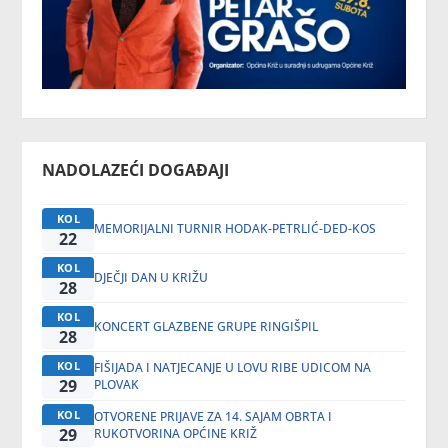
NADOLAZEĆI DOGAĐAJI
KOL
MEMORIJALNI TURNIR HODAK-PETRLIĆ-DED-KOS
22
KOL
DJEČJI DAN U KRIŽU
28
KOL
KONCERT GLAZBENE GRUPE RINGIŠPIL
28
KOL
FIŠIJADA I NATJECANJE U LOVU RIBE UDICOM NA
29
PLOVAK
KOL
OTVORENE PRIJAVE ZA 14. SAJAM OBRTA I
29
RUKOTVORINA OPĆINE KRIŽ