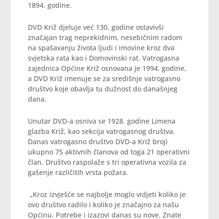
1894. godine.
DVD Križ djeluje već 130. godine ostavivši
značajan trag neprekidnim, nesebičnim radom
na spašavanju života ljudi i imovine kroz dva
svjetska rata kao i Domovinski rat. Vatrogasna
zajednica Općine Križ osnovana je 1994. godine,
a DVD Križ imenuje se za središnje vatrogasno
društvo koje obavlja tu dužnost do današnjeg
dana.
Unutar DVD-a osniva se 1928. godine Limena
glazba Križ, kao sekcija vatrogasnog društva.
Danas vatrogasno društvo DVD-a Križ broji
ukupno 75 aktivnih članova od toga 21 operativni
član. Društvo raspolaže s tri operativna vozila za
gašenje različitih vrsta požara.
„Kroz izvješće se najbolje moglo vidjeti koliko je
ovo društvo radilo i koliko je značajno za našu
Općinu. Potrebe i izazovi danas su nove. Znate