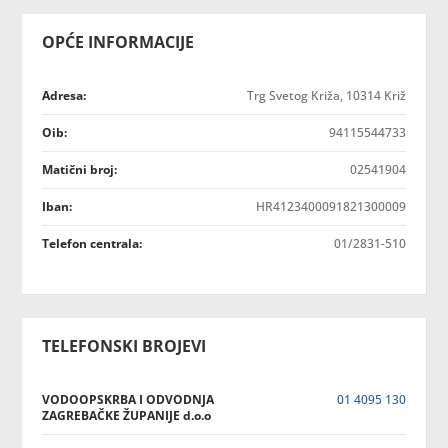
OPĆE INFORMACIJE
Adresa:
Trg Svetog Križa, 10314 Križ
Oib:
94115544733
Matični broj:
02541904
Iban:
HR4123400091821300009
Telefon centrala:
01/2831-510
TELEFONSKI BROJEVI
VODOOPSKRBA I ODVODNJA
01 4095 130
ZAGREBAČKE ŽUPANIJE d.o.o