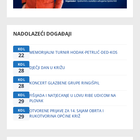
NADOLAZEĆI DOGAĐAJI
KOL
MEMORIJALNI TURNIR HODAK-PETRLIĆ-DED-KOS
22
KOL
DJEČJI DAN U KRIŽU
28
KOL
KONCERT GLAZBENE GRUPE RINGIŠPIL
28
KOL
FIŠIJADA I NATJECANJE U LOVU RIBE UDICOM NA
29
PLOVAK
KOL
OTVORENE PRIJAVE ZA 14. SAJAM OBRTA I
29
RUKOTVORINA OPĆINE KRIŽ