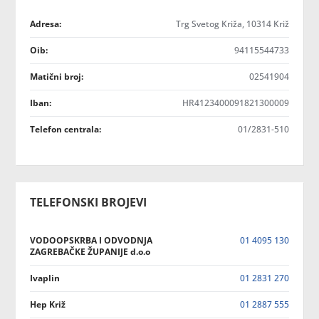
Adresa:
Trg Svetog Križa, 10314 Križ
Oib:
94115544733
Matični broj:
02541904
Iban:
HR4123400091821300009
Telefon centrala:
01/2831-510
TELEFONSKI BROJEVI
VODOOPSKRBA I ODVODNJA
01 4095 130
ZAGREBAČKE ŽUPANIJE d.o.o
Ivaplin
01 2831 270
Hep Križ
01 2887 555