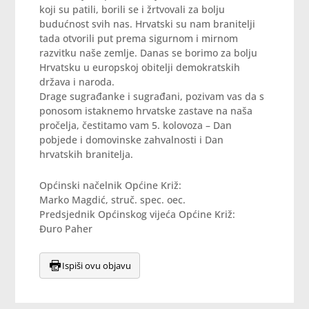
koji su patili, borili se i žrtvovali za bolju
budućnost svih nas. Hrvatski su nam branitelji
tada otvorili put prema sigurnom i mirnom
razvitku naše zemlje. Danas se borimo za bolju
Hrvatsku u europskoj obitelji demokratskih
država i naroda.
Drage sugrađanke i sugrađani, pozivam vas da s
ponosom istaknemo hrvatske zastave na naša
pročelja, čestitamo vam 5. kolovoza – Dan
pobjede i domovinske zahvalnosti i Dan
hrvatskih branitelja.
Općinski načelnik Općine Križ:
Marko Magdić, struč. spec. oec.
Predsjednik Općinskog vijeća Općine Križ:
Đuro Paher
Ispiši ovu objavu