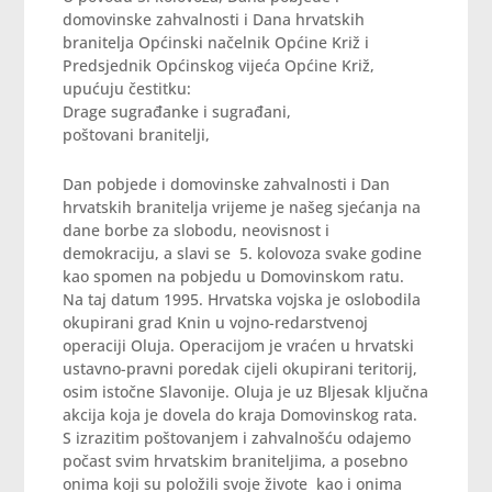
domovinske zahvalnosti i Dana hrvatskih
branitelja Općinski načelnik Općine Križ i
Predsjednik Općinskog vijeća Općine Križ,
upućuju čestitku:
Drage sugrađanke i sugrađani,
poštovani branitelji,
Dan pobjede i domovinske zahvalnosti i Dan
hrvatskih branitelja vrijeme je našeg sjećanja na
dane borbe za slobodu, neovisnost i
demokraciju, a slavi se 5. kolovoza svake godine
kao spomen na pobjedu u Domovinskom ratu.
Na taj datum 1995. Hrvatska vojska je oslobodila
okupirani grad Knin u vojno-redarstvenoj
operaciji Oluja. Operacijom je vraćen u hrvatski
ustavno-pravni poredak cijeli okupirani teritorij,
osim istočne Slavonije. Oluja je uz Bljesak ključna
akcija koja je dovela do kraja Domovinskog rata.
S izrazitim poštovanjem i zahvalnošću odajemo
počast svim hrvatskim braniteljima, a posebno
onima koji su položili svoje živote kao i onima