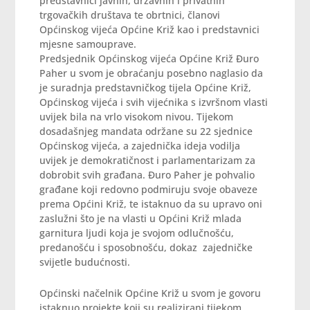
predstavnici javnih, državnih i privatnih
trgovačkih društava te obrtnici, članovi
Općinskog vijeća Općine Križ kao i predstavnici
mjesne samouprave.
Predsjednik Općinskog vijeća Općine Križ Đuro
Paher u svom je obraćanju posebno naglasio da
je suradnja predstavničkog tijela Općine Križ,
Općinskog vijeća i svih vijećnika s izvršnom vlasti
uvijek bila na vrlo visokom nivou. Tijekom
dosadašnjeg mandata održane su 22 sjednice
Općinskog vijeća, a zajednička ideja vodilja
uvijek je demokratičnost i parlamentarizam za
dobrobit svih građana. Đuro Paher je pohvalio
građane koji redovno podmiruju svoje obaveze
prema Općini Križ, te istaknuo da su upravo oni
zaslužni što je na vlasti u Općini Križ mlada
garnitura ljudi koja je svojom odlučnošću,
predanošću i sposobnošću, dokaz zajedničke
svijetle budućnosti.
Općinski načelnik Općine Križ u svom je govoru
istaknuo projekte koji su realizirani tijekom