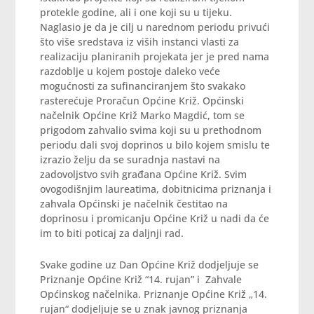
protekle godine, ali i one koji su u tijeku.
Naglasio je da je cilj u narednom periodu privući
što više sredstava iz viših instanci vlasti za
realizaciju planiranih projekata jer je pred nama
razdoblje u kojem postoje daleko veće
mogućnosti za sufinanciranjem što svakako
rasterećuje Proračun Općine Križ. Općinski
načelnik Općine Križ Marko Magdić, tom se
prigodom zahvalio svima koji su u prethodnom
periodu dali svoj doprinos u bilo kojem smislu te
izrazio želju da se suradnja nastavi na
zadovoljstvo svih građana Općine Križ. Svim
ovogodišnjim laureatima, dobitnicima priznanja i
zahvala Općinski je načelnik čestitao na
doprinosu i promicanju Općine Križ u nadi da će
im to biti poticaj za daljnji rad.
Svake godine uz Dan Općine Križ dodjeljuje se
Priznanje Općine Križ “14. rujan” i Zahvale
Općinskog načelnika. Priznanje Općine Križ „14.
rujan“ dodjeljuje se u znak javnog priznanja