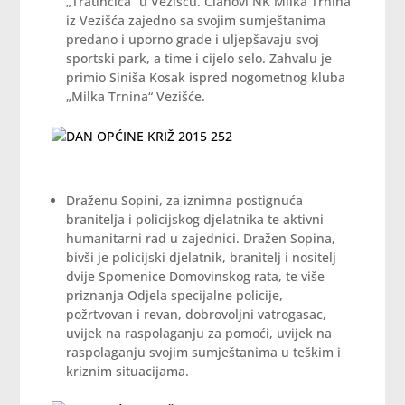
„Tratinčica“ u Vezišću. Članovi NK Milka Trnina
iz Vezišća zajedno sa svojim sumještanima
predano i uporno grade i uljepšavaju svoj
sportski park, a time i cijelo selo. Zahvalu je
primio Siniša Kosak ispred nogometnog kluba
„Milka Trnina“ Vezišće.
Draženu Sopini, za iznimna postignuća
branitelja i policijskog djelatnika te aktivni
humanitarni rad u zajednici. Dražen Sopina,
bivši je policijski djelatnik, branitelj i nositelj
dvije Spomenice Domovinskog rata, te više
priznanja Odjela specijalne policije,
požrtvovan i revan, dobrovoljni vatrogasac,
uvijek na raspolaganju za pomoći, uvijek na
raspolaganju svojim sumještanima u teškim i
kriznim situacijama.