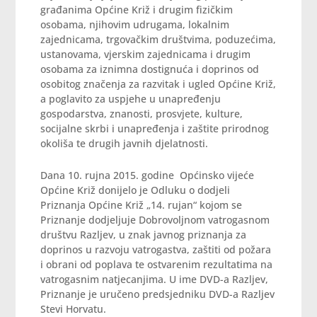
građanima Općine Križ i drugim fizičkim
osobama, njihovim udrugama, lokalnim
zajednicama, trgovačkim društvima, poduzećima,
ustanovama, vjerskim zajednicama i drugim
osobama za iznimna dostignuća i doprinos od
osobitog značenja za razvitak i ugled Općine Križ,
a poglavito za uspjehe u unapređenju
gospodarstva, znanosti, prosvjete, kulture,
socijalne skrbi i unapređenja i zaštite prirodnog
okoliša te drugih javnih djelatnosti.
Dana 10. rujna 2015. godine Općinsko vijeće
Općine Križ donijelo je Odluku o dodjeli
Priznanja Općine Križ „14. rujan“ kojom se
Priznanje dodjeljuje Dobrovoljnom vatrogasnom
društvu Razljev, u znak javnog priznanja za
doprinos u razvoju vatrogastva, zaštiti od požara
i obrani od poplava te ostvarenim rezultatima na
vatrogasnim natjecanjima. U ime DVD-a Razljev,
Priznanje je uručeno predsjedniku DVD-a Razljev
Stevi Horvatu.