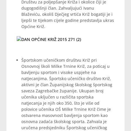
Društvu za poljepšanje Križa i okolice čiji je
dugogodišnji član. Zahvaljujući Ivanu
Blaževiću, okoliš Dječjeg vrtića Križ bogatiji je i
ljepši te tijekom cijele godine predstavlja ukras
Općine Križ.
Športskom učeničkom društvu Križ pri
Osnovnoj školi Milke Trnine Križ, za poticaj u
bavljenju sportom i visoke uspjehe na
natjecanjima. Športsko učeničko društvo Križ,
aktivni je član Županijskog školskog športskog
saveza Zagrebačke županije. Ukupan broj
učenika uključen u različita sportska
natjecanja je njih oko 350, što je više od
polovice učenika OŠ Milke Trnine Križ čime je
ostvarena masovnost bavljenja sportom kao
osnovna zadaća školskog sporta. Zahvala je
uručena predsjedniku Športskog učeničkog