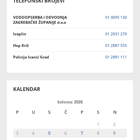
TELEFONSKI BROJEVI
VODOOPSKRBA I ODVODNJA
01 4095 130
ZAGREBAČKE ŽUPANIJE d.o.o
Ivaplin
01 2831 270
Hep Križ
01 2887 555
Policija Ivanić Grad
01 2881 111
KALENDAR
kolovoz 2026
P
U
S
Č
P
S
N
1
2
3
4
5
6
7
8
9