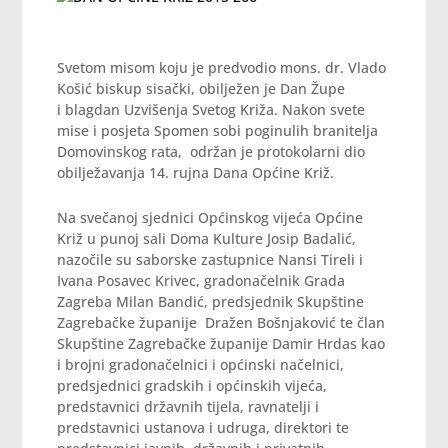
Svetom misom koju je predvodio mons. dr. Vlado
Košić biskup sisački, obilježen je Dan Župe
i blagdan Uzvišenja Svetog Križa. Nakon svete
mise i posjeta Spomen sobi poginulih branitelja
Domovinskog rata, održan je protokolarni dio
obilježavanja 14. rujna Dana Općine Križ.
Na svečanoj sjednici Općinskog vijeća Općine
Križ u punoj sali Doma Kulture Josip Badalić,
nazočile su saborske zastupnice Nansi Tireli i
Ivana Posavec Krivec, gradonačelnik Grada
Zagreba Milan Bandić, predsjednik Skupštine
Zagrebačke županije Dražen Bošnjaković te član
Skupštine Zagrebačke županije Damir Hrdas kao
i brojni gradonačelnici i općinski načelnici,
predsjednici gradskih i općinskih vijeća,
predstavnici državnih tijela, ravnatelji i
predstavnici ustanova i udruga, direktori te