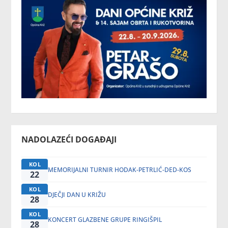
NADOLAZEĆI DOGAĐAJI
KOL
MEMORIJALNI TURNIR HODAK-PETRLIĆ-DED-KOS
22
KOL
DJEČJI DAN U KRIŽU
28
KOL
KONCERT GLAZBENE GRUPE RINGIŠPIL
28