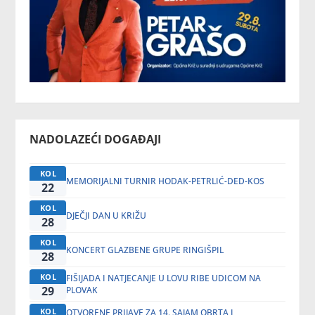
NADOLAZEĆI DOGAĐAJI
KOL
MEMORIJALNI TURNIR HODAK-PETRLIĆ-DED-KOS
22
KOL
DJEČJI DAN U KRIŽU
28
KOL
KONCERT GLAZBENE GRUPE RINGIŠPIL
28
KOL
FIŠIJADA I NATJECANJE U LOVU RIBE UDICOM NA
29
PLOVAK
KOL
OTVORENE PRIJAVE ZA 14. SAJAM OBRTA I