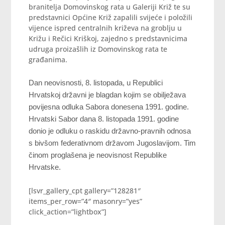
branitelja Domovinskog rata u Galeriji Križ te su
predstavnici Općine Križ zapalili svijeće i položili
vijence ispred centralnih križeva na groblju u
Križu i Rečici Kriškoj, zajedno s predstavnicima
udruga proizašlih iz Domovinskog rata te
građanima.
Dan neovisnosti, 8. listopada, u Republici
Hrvatskoj državni je blagdan kojim se obilježava
povijesna odluka Sabora donesena 1991. godine.
Hrvatski Sabor dana 8. listopada 1991. godine
donio je odluku o raskidu državno-pravnih odnosa
s bivšom federativnom državom Jugoslavijom. Tim
činom proglašena je neovisnost Republike
Hrvatske.
[lsvr_gallery_cpt gallery=”128281″
items_per_row=”4″ masonry=”yes”
click_action=”lightbox”]