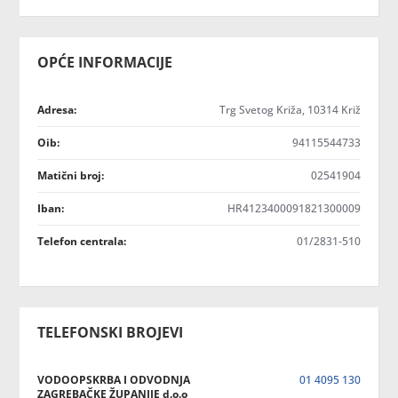
OPĆE INFORMACIJE
Adresa:
Trg Svetog Križa, 10314 Križ
Oib:
94115544733
Matični broj:
02541904
Iban:
HR4123400091821300009
Telefon centrala:
01/2831-510
TELEFONSKI BROJEVI
VODOOPSKRBA I ODVODNJA
01 4095 130
ZAGREBAČKE ŽUPANIJE d.o.o