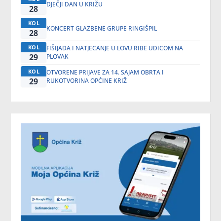
DJEČJI DAN U KRIŽU
28
KOL
KONCERT GLAZBENE GRUPE RINGIŠPIL
28
KOL
FIŠIJADA I NATJECANJE U LOVU RIBE UDICOM NA
29
PLOVAK
KOL
OTVORENE PRIJAVE ZA 14. SAJAM OBRTA I
29
RUKOTVORINA OPĆINE KRIŽ