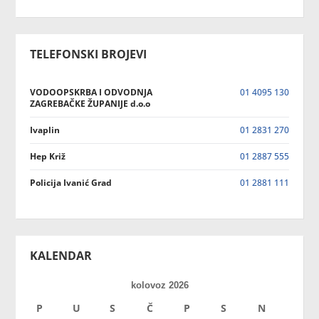
TELEFONSKI BROJEVI
VODOOPSKRBA I ODVODNJA
01 4095 130
ZAGREBAČKE ŽUPANIJE d.o.o
Ivaplin
01 2831 270
Hep Križ
01 2887 555
Policija Ivanić Grad
01 2881 111
KALENDAR
kolovoz 2026
P
U
S
Č
P
S
N