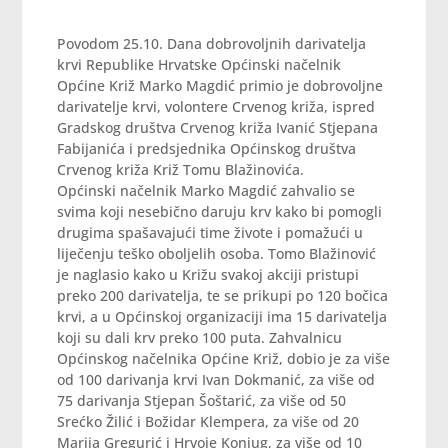
Povodom 25.10. Dana dobrovoljnih darivatelja
krvi Republike Hrvatske Općinski načelnik
Općine Križ Marko Magdić primio je dobrovoljne
darivatelje krvi, volontere Crvenog križa, ispred
Gradskog društva Crvenog križa Ivanić Stjepana
Fabijanića i predsjednika Općinskog društva
Crvenog križa Križ Tomu Blažinovića.
Općinski načelnik Marko Magdić zahvalio se
svima koji nesebično daruju krv kako bi pomogli
drugima spašavajući time živote i pomažući u
liječenju teško oboljelih osoba. Tomo Blažinović
je naglasio kako u Križu svakoj akciji pristupi
preko 200 darivatelja, te se prikupi po 120 bočica
krvi, a u Općinskoj organizaciji ima 15 darivatelja
koji su dali krv preko 100 puta. Zahvalnicu
Općinskog načelnika Općine Križ, dobio je za više
od 100 darivanja krvi Ivan Dokmanić, za više od
75 darivanja Stjepan Šoštarić, za više od 50
Srećko Žilić i Božidar Klempera, za više od 20
Marija Gregurić i Hrvoje Konjug, za više od 10