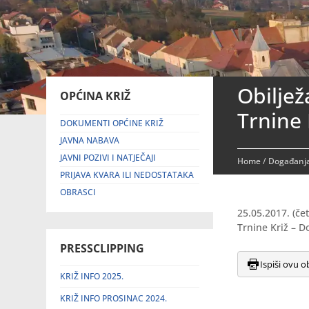
Obilje
OPĆINA KRIŽ
Trnine 
DOKUMENTI OPĆINE KRIŽ
JAVNA NABAVA
JAVNI POZIVI I NATJEČAJI
Home
/
Događanja
PRIJAVA KVARA ILI NEDOSTATAKA
OBRASCI
25.05.2017. (če
Trnine Križ – D
PRESSCLIPPING
Ispiši ovu o
KRIŽ INFO 2025.
KRIŽ INFO PROSINAC 2024.