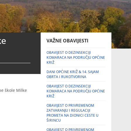
ke
VAŽNE OBAVIJESTI
OBAVIJEST O DEZINSEKCIJI
KOMARACA NA PODRUČJU OPĆINE
KRIŽ
DANI OPĆINE KRIŽ & 14. SAJAM
OBRTA I RUKOTVORINA
OBAVIJEST O DEZINSEKCIJI
ne škole Milke
KOMARACA NA PODRUČJU OPĆINE
KRIŽ
OBAVIJEST O PRIVREMENOM
ZATVARANJU I REGULACIJI
PROMETA NA DIONICI CESTE U
ŠIRINCU
OBAVIJEST O PRIVREMENOM