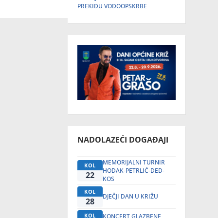
PREKIDU VODOOPSKRBE
NADOLAZEĆI DOGAĐAJI
MEMORIJALNI TURNIR
KOL
HODAK-PETRLIĆ-DED-
22
KOS
KOL
DJEČJI DAN U KRIŽU
28
KOL
KONCERT GLAZBENE