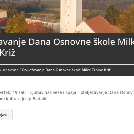
žavanje Dana Osnovne škole Mil
Križ
- naslovna
/
Obilježavanje Dana Osnovne škole Milke Trnine Križ
tvrtak) 19 sati – Ljubav nas veže i spaja – obilježavanje Dana Osnov
om kulture Josip Badalić
bjavu