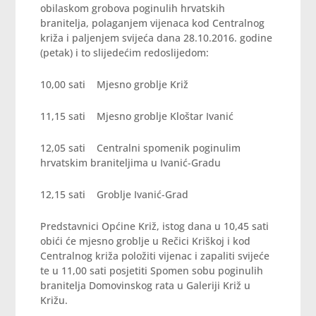
obilaskom grobova poginulih hrvatskih
branitelja, polaganjem vijenaca kod Centralnog
križa i paljenjem svijeća dana 28.10.2016. godine
(petak) i to slijedećim redoslijedom:
10,00 sati Mjesno groblje Križ
11,15 sati Mjesno groblje Kloštar Ivanić
12,05 sati Centralni spomenik poginulim
hrvatskim braniteljima u Ivanić-Gradu
12,15 sati Groblje Ivanić-Grad
Predstavnici Općine Križ, istog dana u 10,45 sati
obići će mjesno groblje u Rečici Kriškoj i kod
Centralnog križa položiti vijenac i zapaliti svijeće
te u 11,00 sati posjetiti Spomen sobu poginulih
branitelja Domovinskog rata u Galeriji Križ u
Križu.