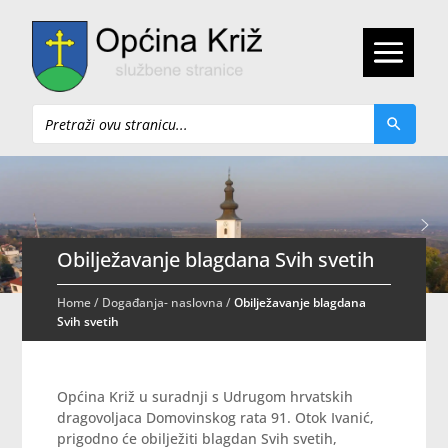
Pretraži
Obilježavanje blagdana Svih svetih
Home
/
Događanja- naslovna
/
Obilježavanje blagdana
Svih svetih
Općina Križ u suradnji s Udrugom hrvatskih
dragovoljaca Domovinskog rata 91. Otok Ivanić,
prigodno će obilježiti blagdan Svih svetih,