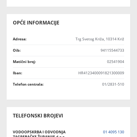
OPĆE INFORMACIJE
Adresa:
Trg Svetog Križa, 10314 Križ
Oib:
94115544733
Matični broj:
02541904
Iban:
HR4123400091821300009
Telefon centrala:
01/2831-510
TELEFONSKI BROJEVI
VODOOPSKRBA I ODVODNJA
01 4095 130
ZAGREBAČKE ŽUPANIJE d.o.o