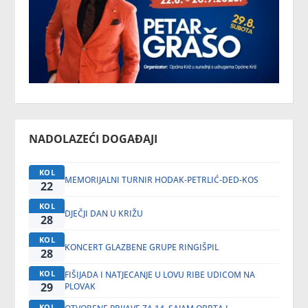
NADOLAZEĆI DOGAĐAJI
KOL
MEMORIJALNI TURNIR HODAK-PETRLIĆ-DED-KOS
22
KOL
DJEČJI DAN U KRIŽU
28
KOL
KONCERT GLAZBENE GRUPE RINGIŠPIL
28
KOL
FIŠIJADA I NATJECANJE U LOVU RIBE UDICOM NA
29
PLOVAK
KOL