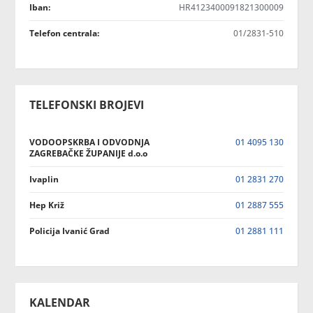
Iban:
HR4123400091821300009
Telefon centrala:
01/2831-510
TELEFONSKI BROJEVI
VODOOPSKRBA I ODVODNJA
01 4095 130
ZAGREBAČKE ŽUPANIJE d.o.o
Ivaplin
01 2831 270
Hep Križ
01 2887 555
Policija Ivanić Grad
01 2881 111
KALENDAR