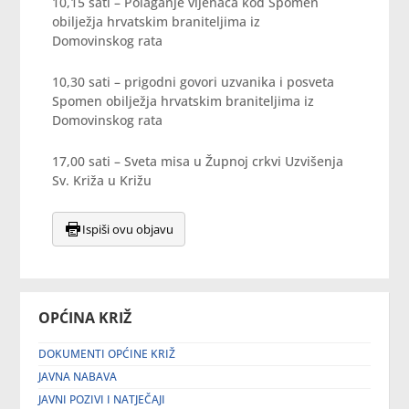
10,15 sati – Polaganje vijenaca kod Spomen
obilježja hrvatskim braniteljima iz
Domovinskog rata
10,30 sati – prigodni govori uzvanika i posveta
Spomen obilježja hrvatskim braniteljima iz
Domovinskog rata
17,00 sati – Sveta misa u Župnoj crkvi Uzvišenja
Sv. Križa u Križu
Ispiši ovu objavu
OPĆINA KRIŽ
DOKUMENTI OPĆINE KRIŽ
JAVNA NABAVA
JAVNI POZIVI I NATJEČAJI