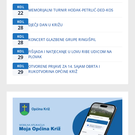
KOL
MEMORIJALNI TURNIR HODAK-PETRLIĆ-DED-KOS
22
KOL
DJEČJI DAN U KRIŽU
28
KOL
KONCERT GLAZBENE GRUPE RINGIŠPIL
28
KOL
FIŠIJADA I NATJECANJE U LOVU RIBE UDICOM NA
29
PLOVAK
KOL
OTVORENE PRIJAVE ZA 14. SAJAM OBRTA I
29
RUKOTVORINA OPĆINE KRIŽ