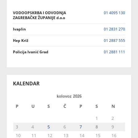
VODOOPSKRBA I ODVODNJA
01 4095 130
ZAGREBAČKE ŽUPANIJE d.o.o
Ivaplin
01 2831 270
Hep Križ
01 2887 555
Policija Ivanić Grad
01 2881 111
KALENDAR
kolovoz 2026
P
U
S
Č
P
S
N
1
2
3
4
5
6
7
8
9
10
11
12
13
14
15
16