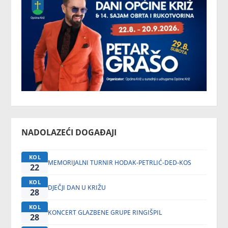
NADOLAZEĆI DOGAĐAJI
KOL
MEMORIJALNI TURNIR HODAK-PETRLIĆ-DED-KOS
22
KOL
DJEČJI DAN U KRIŽU
28
KOL
KONCERT GLAZBENE GRUPE RINGIŠPIL
28