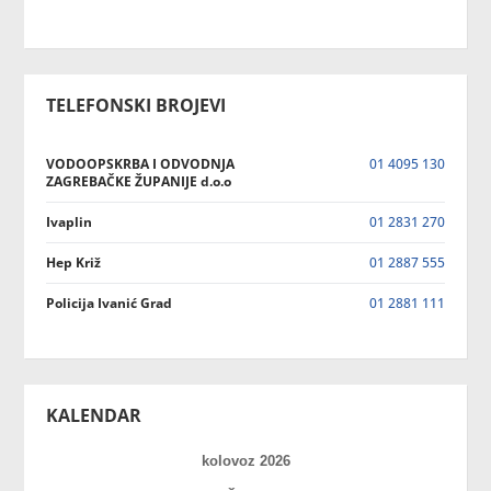
TELEFONSKI BROJEVI
VODOOPSKRBA I ODVODNJA
01 4095 130
ZAGREBAČKE ŽUPANIJE d.o.o
Ivaplin
01 2831 270
Hep Križ
01 2887 555
Policija Ivanić Grad
01 2881 111
KALENDAR
kolovoz 2026