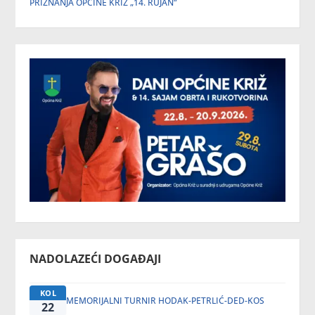
PRIZNANJA OPĆINE KRIŽ „14. RUJAN“
NADOLAZEĆI DOGAĐAJI
KOL
MEMORIJALNI TURNIR HODAK-PETRLIĆ-DED-KOS
22