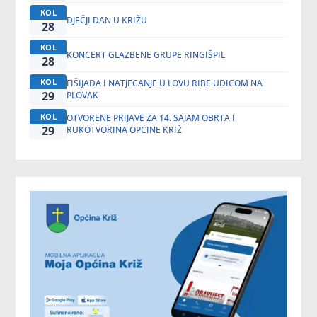
KOL
DJEČJI DAN U KRIŽU
28
KOL
KONCERT GLAZBENE GRUPE RINGIŠPIL
28
KOL
FIŠIJADA I NATJECANJE U LOVU RIBE UDICOM NA
29
PLOVAK
KOL
OTVORENE PRIJAVE ZA 14. SAJAM OBRTA I
29
RUKOTVORINA OPĆINE KRIŽ