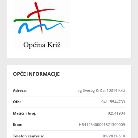
OPĆE INFORMACIJE
Adresa:
Trg Svetog Križa, 10314 Križ
Oib:
94115544733
Matični broj:
02541904
Iban:
HR4123400091821300009
Telefon centrala:
01/2831-510