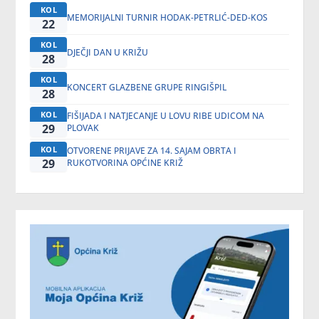
KOL
MEMORIJALNI TURNIR HODAK-PETRLIĆ-DED-KOS
22
KOL
DJEČJI DAN U KRIŽU
28
KOL
KONCERT GLAZBENE GRUPE RINGIŠPIL
28
KOL
FIŠIJADA I NATJECANJE U LOVU RIBE UDICOM NA
29
PLOVAK
KOL
OTVORENE PRIJAVE ZA 14. SAJAM OBRTA I
29
RUKOTVORINA OPĆINE KRIŽ