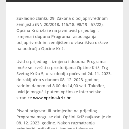
Sukladno članku 29. Zakona o poljoprivrednom
zemljištu (NN 20/2018, 115/18, 98/19 i 57/22),
Općina Križ izlaže na javni uvid prijedlog I.
izmjena i dopuna Programa raspolaganja
poljoprivrednim zemljištem u vlasništvu države
na području Općine Križ.
Uvid u prijedlog I. izmjena i dopuna Programa
može se izvršiti u prostorijama Općine Križ, Trg
Svetog Križa 5, u razdoblju počev od 24. 11. 2023.
do zaključno s danom 08. 12. 2023. godine,
radnim danom od 8,00 do 14,00 sati. Također,
uvid je moguć i putem općinske internetske
stranice
www.opcina-kriz.hr
.
Pisani prigovori ili primjedbe na prijedlog
Programa mogu se dati Općini Križ najkasnije do
08. 12. 2023. godine. Nakon razmatranja
primjedbi, prijedlog I. izmjena i dopuna