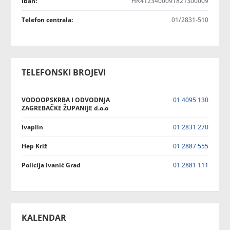
Iban:
HR4123400091821300009
Telefon centrala:
01/2831-510
TELEFONSKI BROJEVI
VODOOPSKRBA I ODVODNJA
01 4095 130
ZAGREBAČKE ŽUPANIJE d.o.o
Ivaplin
01 2831 270
Hep Križ
01 2887 555
Policija Ivanić Grad
01 2881 111
KALENDAR