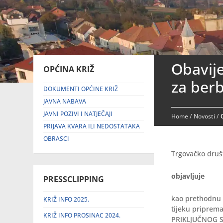
Obavije
OPĆINA KRIŽ
za ber
DOKUMENTI OPĆINE KRIŽ
JAVNA NABAVA
JAVNI POZIVI I NATJEČAJI
Home
/
Novosti
/
PRIJAVA KVARA ILI NEDOSTATAKA
OBRASCI
Trgovačko društ
objavljuje
PRESSCLIPPING
kao prethodnu 
KRIŽ INFO 2025.
tijeku priprem
KRIŽ INFO PROSINAC 2024.
PRIKLJUČNOG S