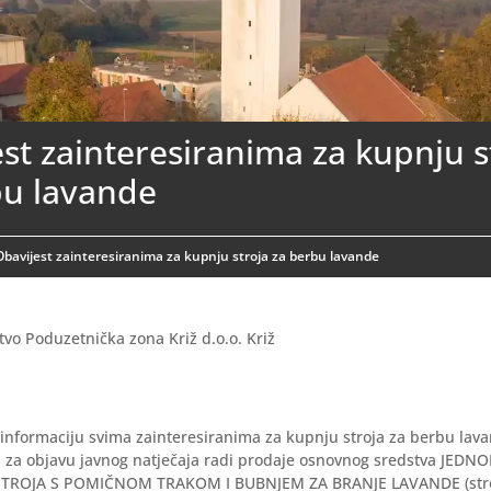
st zainteresiranima za kupnju s
bu lavande
Obavijest zainteresiranima za kupnju stroja za berbu lavande
vo Poduzetnička zona Križ d.o.o. Križ
informaciju svima zainteresiranima za kupnju stroja za berbu lava
a za objavu javnog natječaja radi prodaje osnovnog sredstva JED
TROJA S POMIČNOM TRAKOM I BUBNJEM ZA BRANJE LAVANDE (stroj