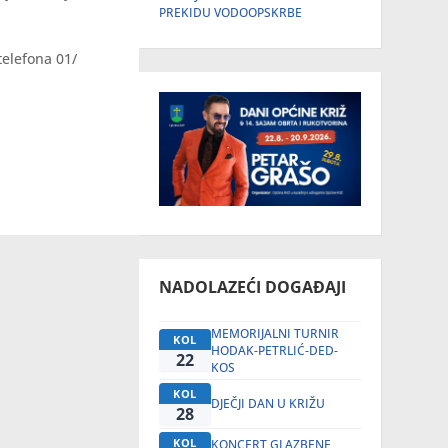
PREKIDU VODOOPSKRBE
telefona 01/
NADOLAZEĆI DOGAĐAJI
MEMORIJALNI TURNIR
KOL
HODAK-PETRLIĆ-DED-
22
KOS
KOL
DJEČJI DAN U KRIŽU
28
KOL
KONCERT GLAZBENE