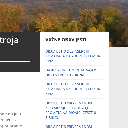
troja
VAŽNE OBAVIJESTI
OBAVIJEST O DEZINSEKCIJI
KOMARACA NA PODRUČJU OPĆINE
KRIŽ
DANI OPĆINE KRIŽ & 14. SAJAM
OBRTA I RUKOTVORINA
OBAVIJEST O DEZINSEKCIJI
KOMARACA NA PODRUČJU OPĆINE
KRIŽ
OBAVIJEST O PRIVREMENOM
ZATVARANJU I REGULACIJI
PROMETA NA DIONICI CESTE U
nde da je u
ŠIRINCU
NOREDNOG
 za branje
OBAVIJEST O PRIVREMENOM