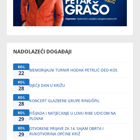
NADOLAZEĆI DOGAĐAJI
KOL
MEMORIJALNI TURNIR HODAK-PETRLIĆ-DED-KOS
22
KOL
DJEČJI DAN U KRIŽU
28
KOL
KONCERT GLAZBENE GRUPE RINGIŠPIL
28
KOL
FIŠIJADA I NATJECANJE U LOVU RIBE UDICOM NA
29
PLOVAK
KOL
OTVORENE PRIJAVE ZA 14. SAJAM OBRTA I
29
RUKOTVORINA OPĆINE KRIŽ