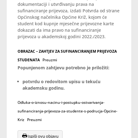
dokumentaciji i utvrđivanju prava na
sufinanciranje prijevoza, izdati Potvrda od strane
Općinskog načelnika Općine Križ, kojom će
student kod kupnje mjesečne prijevozne karte
dokazati da ima pravo na sufinanciranje
prijevoza u akademskoj godini 2022./2023.
OBRAZAC – ZAHTJEV ZA SUFINANCIRANJEM PRIJEVOZA
STUDENATA
Preuzmi
Popunjenom zahtjevu potrebno je priložiti:
potvrdu o redovitom upisu u tekuću
akademsku godinu.
Odluka-o-iznosu-nacinu-i-postupku-ostvarivanja-
sufinanciranja-prijevoza-za-studente-s-podrucja-Opcine-
Kriz
Preuzmi
Ispiši ovu objavu