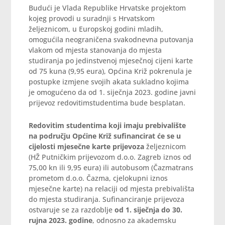
Budući je Vlada Republike Hrvatske projektom
kojeg provodi u suradnji s Hrvatskom
željeznicom, u Europskoj godini mladih,
omogućila neograničena svakodnevna putovanja
vlakom od mjesta stanovanja do mjesta
studiranja po jedinstvenoj mjesečnoj cijeni karte
od 75 kuna (9,95 eura), Općina Križ pokrenula je
postupke izmjene svojih akata sukladno kojima
je omogućeno da od 1. siječnja 2023. godine javni
prijevoz redovitimstudentima bude besplatan.
Redovitim studentima koji imaju prebivalište
na području Općine Križ sufinancirat će se u
cijelosti mjesečne karte prijevoza
željeznicom
(HŽ Putničkim prijevozom d.o.o. Zagreb iznos od
75,00 kn ili 9,95 eura) ili autobusom (Čazmatrans
prometom d.o.o. Čazma, cjelokupni iznos
mjesečne karte) na relaciji od mjesta prebivališta
do mjesta studiranja. Sufinanciranje prijevoza
ostvaruje se za razdoblje
od 1. siječnja do 30.
rujna 2023. godine
, odnosno za akademsku