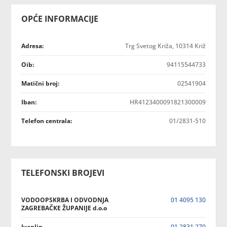
OPĆE INFORMACIJE
Adresa:
Trg Svetog Križa, 10314 Križ
Oib:
94115544733
Matični broj:
02541904
Iban:
HR4123400091821300009
Telefon centrala:
01/2831-510
TELEFONSKI BROJEVI
VODOOPSKRBA I ODVODNJA
01 4095 130
ZAGREBAČKE ŽUPANIJE d.o.o
Ivaplin
01 2831 270