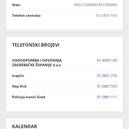
Iban:
HR4123400091821300009
Telefon centrala:
01/2831-510
TELEFONSKI BROJEVI
VODOOPSKRBA I ODVODNJA
01 4095 130
ZAGREBAČKE ŽUPANIJE d.o.o
Ivaplin
01 2831 270
Hep Križ
01 2887 555
Policija Ivanić Grad
01 2881 111
KALENDAR