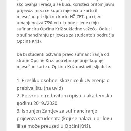
školovanja i vraćaju se kući, koristeći pritom javni
prijevoz, moći će kupiti mjesečnu kartu ili
mjesečnu priključnu kartu HŽ-ZET, po cijeni
umanjenoj za 75% od ukupne cijene (koju
sufinancira Općina Križ sukladno važećoj Odluci
o sufinanciranju prijevoza za studente s područja
Općine Križ).
Da bi studenti ostvarili pravo sufinanciranja od
strane Općine Križ, potrebno je prije kupnje
mjesečne karte u Općinu Križ dostaviti sljedeće:
Presliku osobne iskaznice ili Uvjerenja o
prebivalištu (na uvid)
Potvrdu o redovitom upisu u akademsku
godinu 2019./2020.
Ispunjen Zahtjev za sufinanciranje
prijevoza studenata (koji se nalazi u prilogu
ili se može preuzeti u Općini Križ).