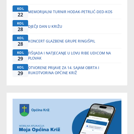
KOL
MEMORIJALNI TURNIR HODAK-PETRLIĆ-DED-KOS
22
KOL
DJEČJI DAN U KRIŽU
28
KOL
KONCERT GLAZBENE GRUPE RINGIŠPIL
28
KOL
FIŠIJADA I NATJECANJE U LOVU RIBE UDICOM NA
29
PLOVAK
KOL
OTVORENE PRIJAVE ZA 14. SAJAM OBRTA I
29
RUKOTVORINA OPĆINE KRIŽ