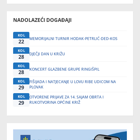
NADOLAZEĆI DOGAĐAJI
KOL
MEMORIJALNI TURNIR HODAK-PETRLIĆ-DED-KOS
22
KOL
DJEČJI DAN U KRIŽU
28
KOL
KONCERT GLAZBENE GRUPE RINGIŠPIL
28
KOL
FIŠIJADA I NATJECANJE U LOVU RIBE UDICOM NA
29
PLOVAK
KOL
OTVORENE PRIJAVE ZA 14. SAJAM OBRTA I
29
RUKOTVORINA OPĆINE KRIŽ