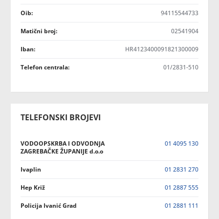
Oib:
94115544733
Matični broj:
02541904
Iban:
HR4123400091821300009
Telefon centrala:
01/2831-510
TELEFONSKI BROJEVI
VODOOPSKRBA I ODVODNJA
01 4095 130
ZAGREBAČKE ŽUPANIJE d.o.o
Ivaplin
01 2831 270
Hep Križ
01 2887 555
Policija Ivanić Grad
01 2881 111