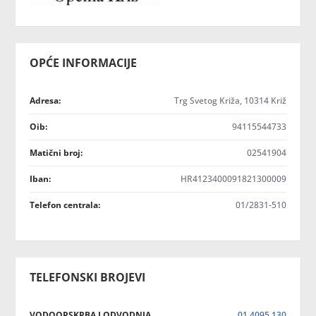
OPĆE INFORMACIJE
Adresa:
Trg Svetog Križa, 10314 Križ
Oib:
94115544733
Matični broj:
02541904
Iban:
HR4123400091821300009
Telefon centrala:
01/2831-510
TELEFONSKI BROJEVI
VODOOPSKRBA I ODVODNJA
01 4095 130