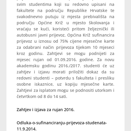
svim studentima koji su redovno upisani na
fakultete na području Republike Hrvatske te
svakodnevno putuju iz mjesta prebivališta na
području Općine Križ u mjesto školovanja i
vraćaju se kući, koristeći pritom željeznički ili
autobusni javni prijevoz, Općina Križ sufinancira
prijevoz u iznosu od 75% cijene mjesečne karte
za odabrani način prijevoza tijekom 10 mjeseci
kroz godinu. Zahtjevi se mogu podnijeti za
mjesec rujan od 01.09.2016. godine. Za novu
akademsku godinu 2016./2017. studenti će uz
zahtjev i izjavu morati priložiti dokaz da su
redovni studenti – potvrdu s fakulteta i presliku
osobne iskaznice, uz kopiju mjesečne karte.
Zahtjevi za isplatom mogu se podnositi utorkom i
četvrtkom od 8 do 14 sati.
Zahtjev i izjava za rujan 2016.
Odluka-o-sufinanciranju-prijevoza-studenata-
11.9.2014.