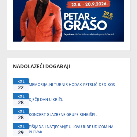
NADOLAZEĆI DOGAĐAJI
KOL
MEMORIJALNI TURNIR HODAK-PETRLIĆ-DED-KOS
22
KOL
DJEČJI DAN U KRIŽU
28
KOL
KONCERT GLAZBENE GRUPE RINGIŠPIL
28
KOL
FIŠIJADA I NATJECANJE U LOVU RIBE UDICOM NA
29
PLOVAK