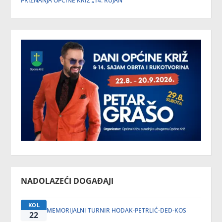
PRIZNANJA OPĆINE KRIŽ „14. RUJAN“
NADOLAZEĆI DOGAĐAJI
KOL
MEMORIJALNI TURNIR HODAK-PETRLIĆ-DED-KOS
22