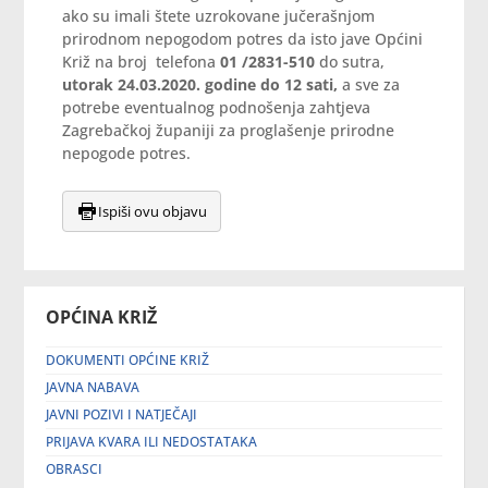
ako su imali štete uzrokovane jučerašnjom
prirodnom nepogodom potres da isto jave Općini
Križ na broj telefona
01 /2831-510
do sutra,
utorak 24.03.2020. godine do 12 sati,
a sve za
potrebe eventualnog podnošenja zahtjeva
Zagrebačkoj županiji za proglašenje prirodne
nepogode potres.
Ispiši ovu objavu
OPĆINA KRIŽ
DOKUMENTI OPĆINE KRIŽ
JAVNA NABAVA
JAVNI POZIVI I NATJEČAJI
PRIJAVA KVARA ILI NEDOSTATAKA
OBRASCI