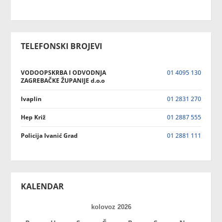
TELEFONSKI BROJEVI
VODOOPSKRBA I ODVODNJA
01 4095 130
ZAGREBAČKE ŽUPANIJE d.o.o
Ivaplin
01 2831 270
Hep Križ
01 2887 555
Policija Ivanić Grad
01 2881 111
KALENDAR
kolovoz 2026