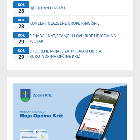
KOL
DJEČJI DAN U KRIŽU
28
KOL
KONCERT GLAZBENE GRUPE RINGIŠPIL
28
KOL
FIŠIJADA I NATJECANJE U LOVU RIBE UDICOM NA
29
PLOVAK
KOL
OTVORENE PRIJAVE ZA 14. SAJAM OBRTA I
29
RUKOTVORINA OPĆINE KRIŽ