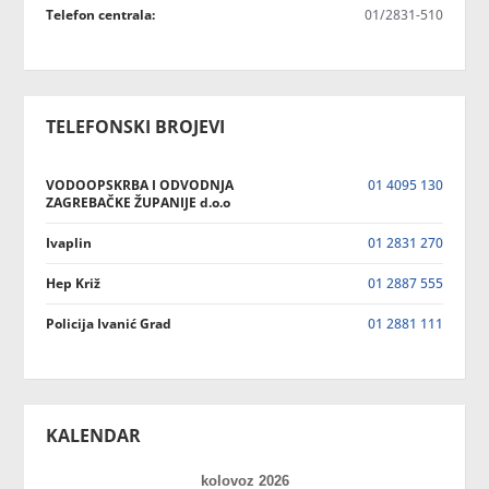
Telefon centrala:
01/2831-510
TELEFONSKI BROJEVI
VODOOPSKRBA I ODVODNJA
01 4095 130
ZAGREBAČKE ŽUPANIJE d.o.o
Ivaplin
01 2831 270
Hep Križ
01 2887 555
Policija Ivanić Grad
01 2881 111
KALENDAR
kolovoz 2026