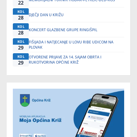
22
KOL
DJEČJI DAN U KRIŽU
28
KOL
KONCERT GLAZBENE GRUPE RINGIŠPIL
28
KOL
FIŠIJADA I NATJECANJE U LOVU RIBE UDICOM NA
29
PLOVAK
KOL
OTVORENE PRIJAVE ZA 14. SAJAM OBRTA I
29
RUKOTVORINA OPĆINE KRIŽ