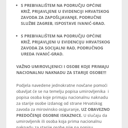
S PREBIVALIŠTEM NA PODRUČJU OPĆINE
KRIŽ, PRIJAVLJENE U EVIDENCIJI HRVATSKOG
ZAVODA ZA ZAPOŠLJAVANJE, PODRUČNE
SLUŽBE ZAGREB, ISPOSTAVE IVANIĆ-GRAD.
S PREBIVALIŠTEM NA PODRUČJU OPĆINE
KRIŽ, PRIJAVLJENI U EVIDENCIJU HRVATSKOG
ZAVODA ZA SOCIJALNI RAD, PODRUČNOG
UREDA IVANIĆ-GRAD
.
VAŽNO UMIROVLJENICI I OSOBE KOJE PRIMAJU
NACIONALNU NAKNADU ZA STARIJE OSOBE!!!
Podjela navedene jednokratne novčane pomoći
obavljat će se na temelju popisa umirovljenika i
popisa osoba koje primaju nacionalnu naknadu
za starije osobe izdanog od strane Hrvatskog
zavoda za mirovinsko osiguranje
, UZ OBAVEZNO
PREDOČENJE OSOBNE ISKAZNICE.
U slučaju da
umirovljenik ili osoba koja prima nacionalnu
naknadu za starije osobe nije na popisu