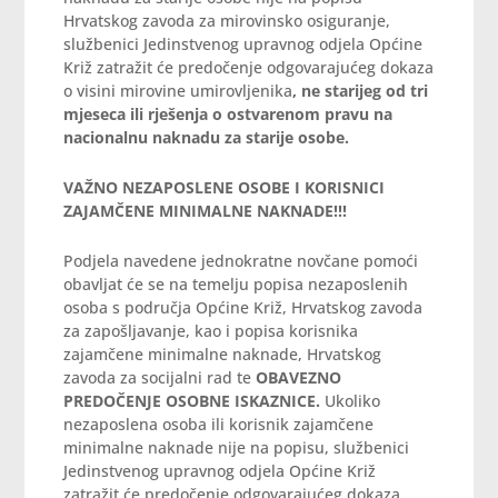
Hrvatskog zavoda za mirovinsko osiguranje,
službenici Jedinstvenog upravnog odjela Općine
Križ zatražit će predočenje odgovarajućeg dokaza
o visini mirovine umirovljenika
, ne starijeg od tri
mjeseca ili rješenja o ostvarenom pravu na
nacionalnu naknadu za starije osobe.
VAŽNO NEZAPOSLENE OSOBE I KORISNICI
ZAJAMČENE MINIMALNE NAKNADE!!!
Podjela navedene jednokratne novčane pomoći
obavljat će se na temelju popisa nezaposlenih
osoba s područja Općine Križ, Hrvatskog zavoda
za zapošljavanje, kao i popisa korisnika
zajamčene minimalne naknade, Hrvatskog
zavoda za socijalni rad te
OBAVEZNO
PREDOČENJE OSOBNE ISKAZNICE.
Ukoliko
nezaposlena osoba ili korisnik zajamčene
minimalne naknade nije na popisu, službenici
Jedinstvenog upravnog odjela Općine Križ
zatražit će predočenje odgovarajućeg dokaza,