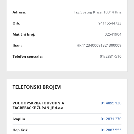
Adresa:
Trg Svetog Križa, 10314 Križ
Oib:
94115544733
Matični broj:
02541904
Iban:
HR4123400091821300009
Telefon centrala:
01/2831-510
TELEFONSKI BROJEVI
VODOOPSKRBA I ODVODNJA
01 4095 130
ZAGREBAČKE ŽUPANIJE d.o.o
Ivaplin
01 2831 270
Hep Križ
01 2887 555