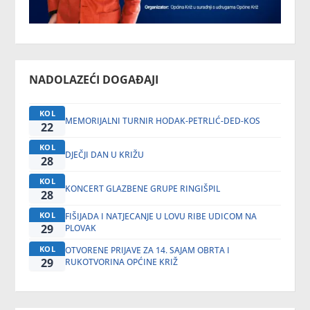
NADOLAZEĆI DOGAĐAJI
KOL
MEMORIJALNI TURNIR HODAK-PETRLIĆ-DED-KOS
22
KOL
DJEČJI DAN U KRIŽU
28
KOL
KONCERT GLAZBENE GRUPE RINGIŠPIL
28
KOL
FIŠIJADA I NATJECANJE U LOVU RIBE UDICOM NA
29
PLOVAK
KOL
OTVORENE PRIJAVE ZA 14. SAJAM OBRTA I
29
RUKOTVORINA OPĆINE KRIŽ