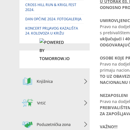
U UTORAK 03. 
CROSS HILL RUN & KRIGL FEST
ODNOSNO PRO
2024.
DAN OPĆINE 2024. FOTOGALERIJA
UMIROVLJENIC
Pravo na dodje
KONCERT PRLJAVOG KAZALIŠTA
s prebivalište
24. KOLOVOZA U KRIŽU
uključujući i
ODGOVARAJUĆE
OSOBE KOJE P
Pravo na dodje
primaju naciona
TO UZ OBAVEZ
NACIONALNU N
NEZAPOSLENI
Pravo na dodje
PREBIVALIŠTE
ZA ZAPOŠLJAV
VAŽNO!!!