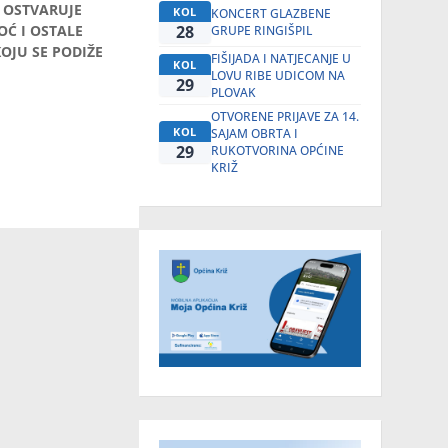
 OSTVARUJE
KOL
KONCERT GLAZBENE
28
OĆ I OSTALE
GRUPE RINGIŠPIL
OJU SE PODIŽE
FIŠIJADA I NATJECANJE U
KOL
LOVU RIBE UDICOM NA
29
PLOVAK
OTVORENE PRIJAVE ZA 14.
KOL
SAJAM OBRTA I
29
RUKOTVORINA OPĆINE
KRIŽ