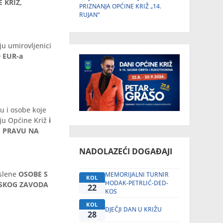
 KRIŽ,
PRIZNANJA OPĆINE KRIŽ „14.
RUJAN“
ju umirovljenici
0 EUR-a
u i osobe koje
čju Općine Križ
i
M PRAVU NA
NADOLAZEĆI DOGAĐAJI
slene
OSOBE S
MEMORIJALNI TURNIR
KOL
HODAK-PETRLIĆ-DED-
TSKOG ZAVODA
22
KOS
KOL
DJEČJI DAN U KRIŽU
28