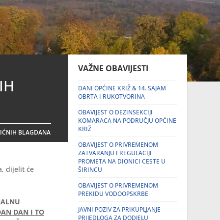
VAŽNE OBAVIJESTI
IH
DANI OPĆINE KRIŽ & 14. SAJAM
OBRTA I RUKOTVORINA
OBAVIJEST O DEZINSEKCIJI
KOMARACA NA PODRUČJU OPĆINE
KRIŽ
ŽIĆNIH BLAGDANA
OBAVIJEST O PRIVREMENOM
ZATVARANJU I REGULACIJI
PROMETA NA DIONICI CESTE U
dijelit će
ŠIRINCU
OBAVIJEST O PRIVREMENOM
PREKIDU VODOOPSKRBE
NALNU
JAVNI POZIV ZA PRIKUPLJANJE
AN DAN I TO
PRIJEDLOGA ZA DODJELU