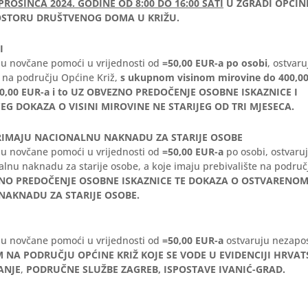
PROSINCA 2024. GODINE OD 8:00 DO 16:00 SATI
U ZGRADI OPĆINE
STORU DRUŠTVENOG DOMA U KRIŽU.
I
lu novčane pomoći u vrijednosti od
=50,00 EUR-a po osobi
, ostvaru
m na području Općine Križ,
s ukupnom visinom mirovine do 400,0
 400,00 EUR-a i to UZ OBVEZNO PREDOČENJE OSOBNE ISKAZNICE I
G DOKAZA O VISINI MIROVINE NE STARIJEG OD TRI MJESECA
.
RIMAJU NACIONALNU NAKNADU ZA STARIJE OSOBE
lu novčane pomoći u vrijednosti od
=50,00 EUR-a
po osobi, ostvaruj
lnu naknadu za starije osobe, a koje imaju prebivalište na podru
NO PREDOČENJE OSOBNE ISKAZNICE TE DOKAZA O OSTVARENO
AKNADU ZA STARIJE OSOBE.
lu novčane pomoći u vrijednosti od
=50,00 EUR-a
ostvaruju nezapo
M NA PODRUČJU OPĆINE KRIŽ KOJE SE VODE U EVIDENCIJI HRVA
ANJE
,
PODRUČNE SLUŽBE ZAGREB, ISPOSTAVE IVANIĆ-GRAD.