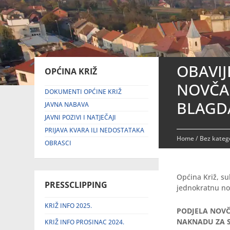
OBAVIJ
OPĆINA KRIŽ
NOVČA
DOKUMENTI OPĆINE KRIŽ
BLAGD
JAVNA NABAVA
JAVNI POZIVI I NATJEČAJI
PRIJAVA KVARA ILI NEDOSTATAKA
Home
/
Bez katego
OBRASCI
Općina Križ, s
PRESSCLIPPING
jednokratnu n
KRIŽ INFO 2025.
PODJELA NOVČ
NAKNADU ZA S
KRIŽ INFO PROSINAC 2024.