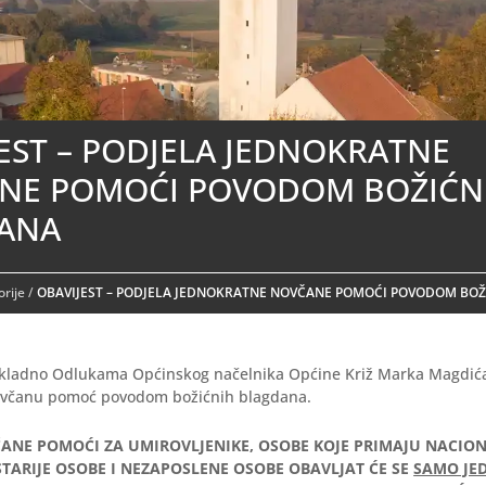
EST – PODJELA JEDNOKRATNE
NE POMOĆI POVODOM BOŽIĆN
ANA
rije
/
OBAVIJEST – PODJELA JEDNOKRATNE NOVČANE POMOĆI POVODOM BO
ukladno Odlukama Općinskog načelnika Općine Križ Marka Magdića, 
ovčanu pomoć povodom božićnih blagdana.
ANE POMOĆI ZA UMIROVLJENIKE, OSOBE KOJE PRIMAJU NACIO
TARIJE OSOBE I NEZAPOSLENE OSOBE OBAVLJAT ĆE SE
SAMO JED