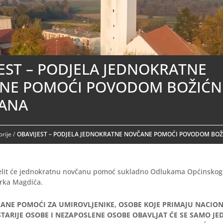
EST – PODJELA JEDNOKRATNE
NE POMOĆI POVODOM BOŽIĆN
ANA
rije
/
OBAVIJEST – PODJELA JEDNOKRATNE NOVČANE POMOĆI POVODOM BO
jelit će jednokratnu novčanu pomoć sukladno Odlukama Općinskog
rka Magdića.
ANE POMOĆI ZA UMIROVLJENIKE, OSOBE KOJE PRIMAJU NACIO
TARIJE OSOBE I NEZAPOSLENE OSOBE OBAVLJAT ĆE SE SAMO JE