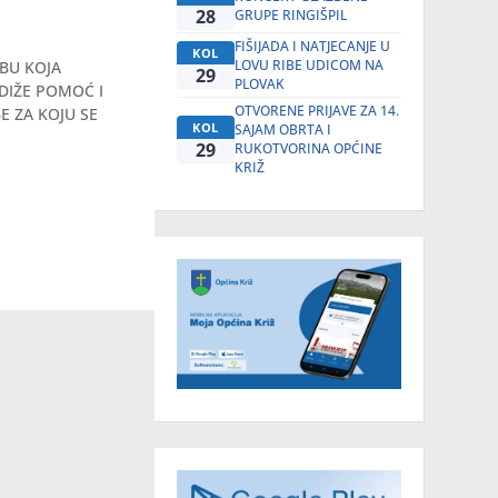
28
GRUPE RINGIŠPIL
FIŠIJADA I NATJECANJE U
KOL
LOVU RIBE UDICOM NA
BU KOJA
29
PLOVAK
DIŽE POMOĆ I
OTVORENE PRIJAVE ZA 14.
 ZA KOJU SE
KOL
SAJAM OBRTA I
29
RUKOTVORINA OPĆINE
KRIŽ