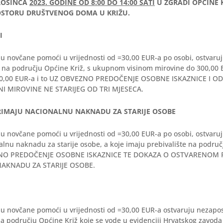
PROSINCA
2023. GODINE OD 8:00 DO 14:00 SATI
U ZGRADI OPĆINE K
STORU DRUŠTVENOG DOMA U KRIŽU.
I
u novčane pomoći u vrijednosti od =30,00 EUR-a po osobi, ostvaruj
m na području Općine Križ, s ukupnom visinom mirovine do 300,00 
 300,00 EUR-a i to UZ OBVEZNO PREDOČENJE OSOBNE ISKAZNICE I 
NI MIROVINE NE STARIJEG OD TRI MJESECA.
RIMAJU NACIONALNU NAKNADU ZA STARIJE OSOBE
u novčane pomoći u vrijednosti od =30,00 EUR-a po osobi, ostvaruj
lnu naknadu za starije osobe, a koje imaju prebivalište na područj
NO PREDOČENJE OSOBNE ISKAZNICE TE DOKAZA O OSTVARENOM 
AKNADU ZA STARIJE OSOBE.
lu novčane pomoći u vrijednosti od =30,00 EUR-a ostvaruju nezapo
a području Općine Križ koje se vode u evidenciji Hrvatskog zavoda