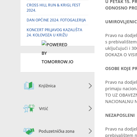
U PETAK 15. 
CROSS HILL RUN & KRIGL FEST
ODNOSNO PRO
2024.
DAN OPĆINE 2024. FOTOGALERIJA
UMIROVLJENIC
KONCERT PRLJAVOG KAZALIŠTA
24. KOLOVOZA U KRIŽU
Pravo na dodjel
s prebivalište
uključujući i
DOKAZA O VISI
OSOBE KOJE P
Pravo na dodjel
primaju naciona
TO UZ OBAVEZ
NACIONALNU N
NEZAPOSLENI
Pravo na dodje
prebivalištem n