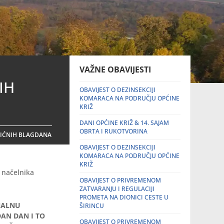
VAŽNE OBAVIJESTI
IH
OBAVIJEST O DEZINSEKCIJI
KOMARACA NA PODRUČJU OPĆINE
KRIŽ
DANI OPĆINE KRIŽ & 14. SAJAM
OBRTA I RUKOTVORINA
ŽIĆNIH BLAGDANA
OBAVIJEST O DEZINSEKCIJI
KOMARACA NA PODRUČJU OPĆINE
KRIŽ
 načelnika
OBAVIJEST O PRIVREMENOM
ZATVARANJU I REGULACIJI
PROMETA NA DIONICI CESTE U
NALNU
ŠIRINCU
DAN DAN I TO
OBAVIJEST O PRIVREMENOM