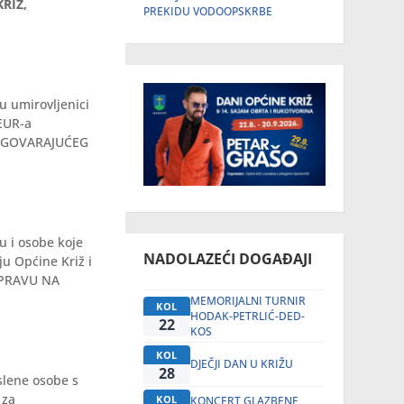
RIŽ,
PREKIDU VODOOPSKRBE
u umirovljenici
EUR-a
ODGOVARAJUĆEG
u i osobe koje
NADOLAZEĆI DOGAĐAJI
u Općine Križ i
PRAVU NA
MEMORIJALNI TURNIR
KOL
HODAK-PETRLIĆ-DED-
22
KOS
KOL
DJEČJI DAN U KRIŽU
28
slene osobe s
 za
KOL
KONCERT GLAZBENE