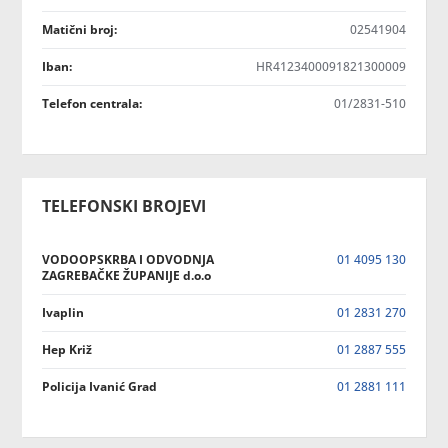
Matični broj:
02541904
Iban:
HR4123400091821300009
Telefon centrala:
01/2831-510
TELEFONSKI BROJEVI
VODOOPSKRBA I ODVODNJA
01 4095 130
ZAGREBAČKE ŽUPANIJE d.o.o
Ivaplin
01 2831 270
Hep Križ
01 2887 555
Policija Ivanić Grad
01 2881 111