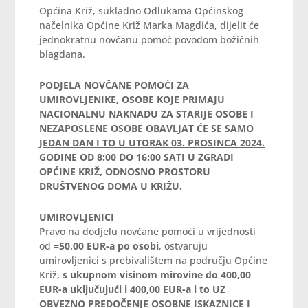
Općina Križ, sukladno Odlukama Općinskog
načelnika Općine Križ Marka Magdića, dijelit će
jednokratnu novčanu pomoć povodom božićnih
blagdana.
PODJELA NOVČANE POMOĆI ZA
UMIROVLJENIKE, OSOBE KOJE PRIMAJU
NACIONALNU NAKNADU ZA STARIJE OSOBE I
NEZAPOSLENE OSOBE OBAVLJAT ĆE SE
SAMO
JEDAN DAN I TO U UTORAK 03. PROSINCA 2024.
GODINE OD 8:00 DO 16:00 SATI
U ZGRADI
OPĆINE KRIŽ, ODNOSNO PROSTORU
DRUŠTVENOG DOMA U KRIŽU.
UMIROVLJENICI
Pravo na dodjelu novčane pomoći u vrijednosti
od
=50,00 EUR-a po osobi
, ostvaruju
umirovljenici s prebivalištem na području Općine
Križ,
s ukupnom visinom mirovine do 400,00
EUR-a uključujući i 400,00 EUR-a i to UZ
OBVEZNO PREDOČENJE OSOBNE ISKAZNICE I