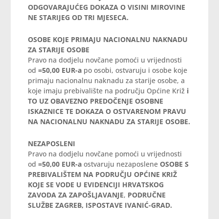
ODGOVARAJUĆEG DOKAZA O VISINI MIROVINE
NE STARIJEG OD TRI MJESECA
.
OSOBE KOJE PRIMAJU NACIONALNU NAKNADU
ZA STARIJE OSOBE
Pravo na dodjelu novčane pomoći u vrijednosti
od
=50,00 EUR-a
po osobi, ostvaruju i osobe koje
primaju nacionalnu naknadu za starije osobe, a
koje imaju prebivalište na području Općine Križ
i
TO UZ OBAVEZNO PREDOČENJE OSOBNE
ISKAZNICE TE DOKAZA O OSTVARENOM PRAVU
NA NACIONALNU NAKNADU ZA STARIJE OSOBE.
NEZAPOSLENI
Pravo na dodjelu novčane pomoći u vrijednosti
od
=50,00 EUR-a
ostvaruju nezaposlene
OSOBE S
PREBIVALIŠTEM NA PODRUČJU OPĆINE KRIŽ
KOJE SE VODE U EVIDENCIJI HRVATSKOG
ZAVODA ZA ZAPOŠLJAVANJE
,
PODRUČNE
SLUŽBE ZAGREB, ISPOSTAVE IVANIĆ-GRAD.