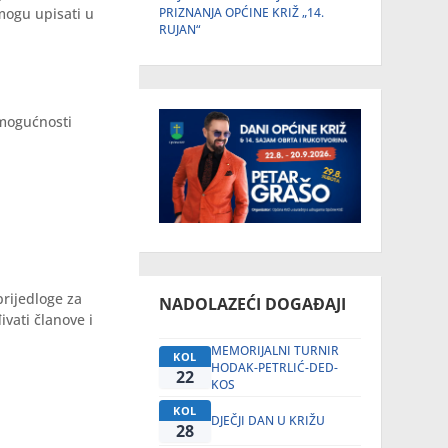
mogu upisati u
PRIZNANJA OPĆINE KRIŽ „14.
RUJAN“
 mogućnosti
prijedloge za
NADOLAZEĆI DOGAĐAJI
vati članove i
MEMORIJALNI TURNIR
KOL
HODAK-PETRLIĆ-DED-
22
KOS
KOL
DJEČJI DAN U KRIŽU
28