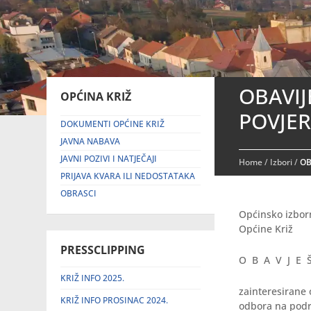
OBAVI
OPĆINA KRIŽ
POVJE
DOKUMENTI OPĆINE KRIŽ
JAVNA NABAVA
JAVNI POZIVI I NATJEČAJI
Home
/
Izbori
/
OB
PRIJAVA KVARA ILI NEDOSTATAKA
OBRASCI
Općinsko izbor
Općine Križ
PRESSCLIPPING
O B A V J E 
KRIŽ INFO 2025.
zainteresiran
KRIŽ INFO PROSINAC 2024.
odbora na podr