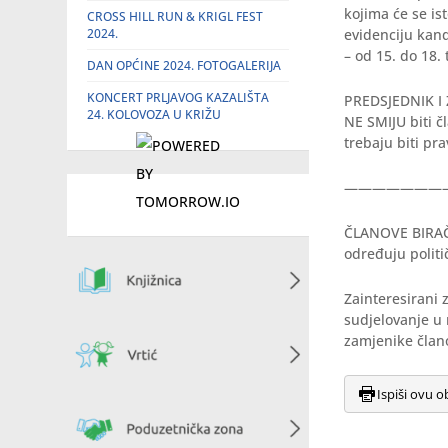
kojima će se is
CROSS HILL RUN & KRIGL FEST
2024.
evidenciju kand
– od 15. do 18. 
DAN OPĆINE 2024. FOTOGALERIJA
KONCERT PRLJAVOG KAZALIŠTA
PREDSJEDNIK 
24. KOLOVOZA U KRIŽU
NE SMIJU biti č
trebaju biti pr
———————
ČLANOVE BIRAČ
određuju politi
Zainteresirani 
sudjelovanje u 
zamjenike član
Ispiši ovu o