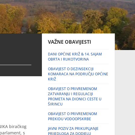
VAŽNE OBAVIJESTI
DANI OPĆINE KRIŽ & 14. SAJAM
OBRTA I RUKOTVORINA
OBAVIJEST O DEZINSEKCIJI
KOMARACA NA PODRUČJU OPĆINE
KRIŽ
OBAVIJEST O PRIVREMENOM
ZATVARANJU I REGULACIJI
PROMETA NA DIONICI CESTE U
ŠIRINCU
OBAVIJEST O PRIVREMENOM
PREKIDU VODOOPSKRBE
IKA biračkog
JAVNI POZIV ZA PRIKUPLJANJE
parlament, s
PRIJEDLOGA ZA DODJELU