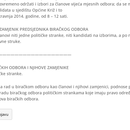
tovremeno održati i izbori za članove vijeća mjesnih odbora; da se 
idata u sjedištu Općine Križ i to
travnja 2014. godine, od 8 – 12 sati.
I ZAMJENIK PREDSJEDNIKA BIRAČKOG ODBORA
lanovi niti jedne političke stranke, niti kandidati na izborima, a po
avne struke.
——————————————————
KIH ODBORA I NJIHOVE ZAMJENIKE
čke stranke.
za rad u biračkom odboru kao članovi i njihovi zamjenici, podnose 
radu biračkog odbora političkim strankama koje imaju pravo određi
ova biračkih odbora.
bjavu