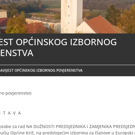
JEST OPĆINSKOG IZBORNOG
RENSTVA
AVIJEST OPĆINSKOG IZBORNOG POVJERENSTVA
no povjerenstvo
Š T A V A
e osobe za rad NA DUŽNOSTI PREDSJEDNIKA i ZAMJENIKA PREDSJEDN
učju Općine Križ, na predstojećim izborima za članove u Europski 